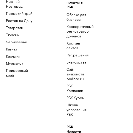
Нижний
продукты
Новгород
РБК
Пермский край
Облако для
бизнеса
Ростов-на-Дону
Корпоративный
Татарстан
регистратор
Тюмень
доменов
Черноземье
Хостинг
сайтов
Кавказ
Рег.решения
Карелия
Знакомства
Мурманск
Сайт
Приморский
знакомств
край
podbor.ru
РБК
Компании
РБК Курсы
Школа
управления
РБК
РБК
Новости