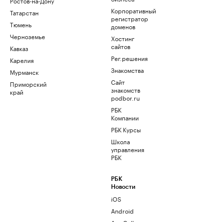
Ростов-на-Дону
Корпоративный
Татарстан
регистратор
Тюмень
доменов
Черноземье
Хостинг
сайтов
Кавказ
Рег.решения
Карелия
Знакомства
Мурманск
Сайт
Приморский
знакомств
край
podbor.ru
РБК
Компании
РБК Курсы
Школа
управления
РБК
РБК
Новости
iOS
Android