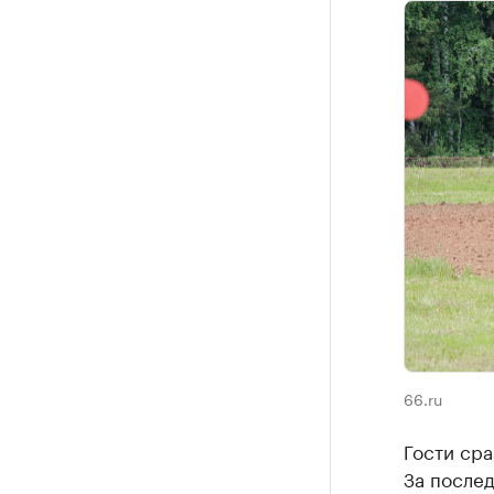
66.ru
Гости сра
За послед