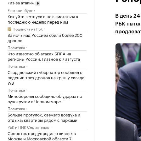
«из-за атаки»
Екатеринбург
Как уйти в отпуск и не вымотаться в
В день 2
последнюю неделю перед ним
РБК пытал
Подписка на РБК
продлеват
За ночь над Россией сбили более 200
дронов
Политика
Что известно об атаках БПЛА на
регионы России. Главное к 7 августа
Политика
Свердловский губернатор сообщил о
падении трех дронов на крышу склада
WB
Политика
Минобороны сообщило об ударах по
сухогрузам в Черном море
Политика
Больше прогулок, свежего воздуха и
отдыха: квартиры рядом с парками
РБК и ПИК Серия плюс
Синоптик предупредил о ливнях в
Москве и Московской области 7