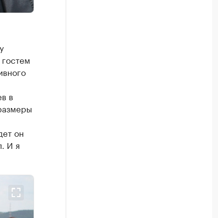
у
 гостем
ивного
в в
 размеры
дет он
. И я