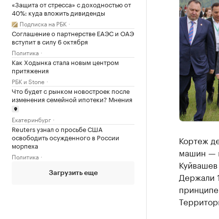
«Защита от стресса» с доходностью от
40%: куда вложить дивиденды
Подписка на РБК
Соглашение о партнерстве ЕАЭС и ОАЭ
вступит в силу 6 октября
Политика
Как Ходынка стала новым центром
притяжения
РБК и Stone
Что будет с рынком новостроек после
изменения семейной ипотеки? Мнения
Екатеринбург
Reuters узнал о просьбе США
освободить осужденного в России
Кортеж де
морпеха
машин — 
Политика
Куйвашев
Загрузить еще
Держали 1
принципе 
Территори