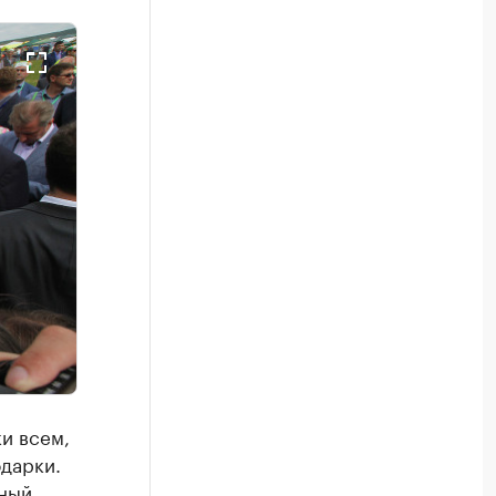
и всем,
одарки.
яный