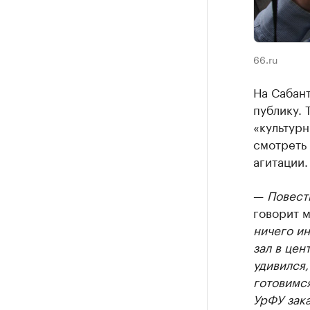
66.ru
На Сабант
публику. 
«культур
смотреть 
агитации.
—
Повестк
говорит 
ничего ин
зал в цен
удивился,
готовимся
УрФУ зак