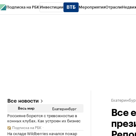
Подписка на РБК
Инвестиции
Мероприятия
Отрасли
Недви
РБК Курсы
РБК Life
Тренды
Визионеры
Национальные проекты
Горо
Спецпроекты СПб
Конференции СПб
Спецпроекты
Проверка конт
Екатеринбур
Все новости
Екатеринбург
Весь мир
Все 
Россияне борются с тревожностью в
конных клубах. Как устроен их бизнес
през
Подписка на РБК
На складе Wildberries начался пожар
Репо