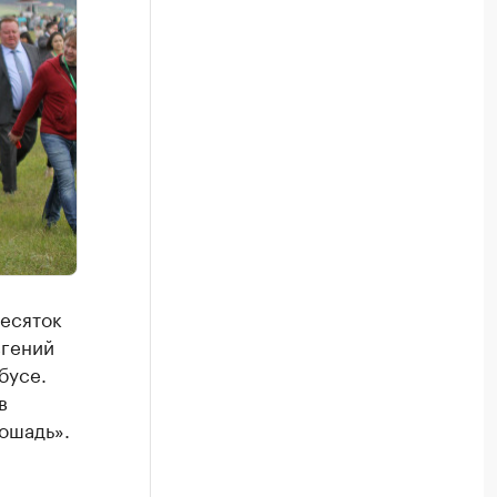
Десяток
вгений
бусе.
в
ошадь».