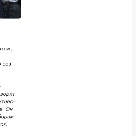
сть»,
 без
—
оворит
итнес-
е. Он
борам
ок,