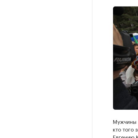
Мужчины 
кто того 
Евгению К