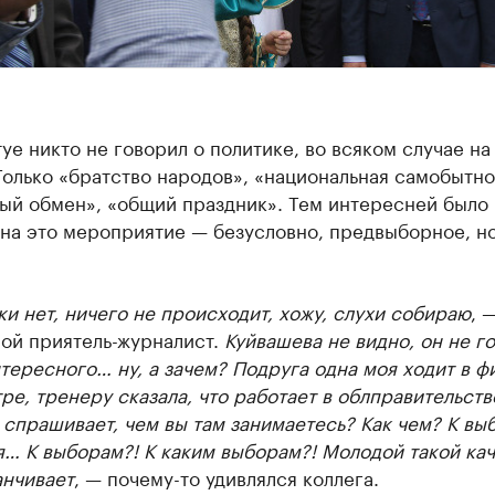
уе никто не говорил о политике, во всяком случае на
Только «братство народов», «национальная самобытно
ный обмен», «общий праздник». Тем интересней было
на это мероприятие — безусловно, предвыборное, но
и нет, ничего не происходит, хожу, слухи собираю
, 
мой приятель-журналист.
Куйвашева не видно, он не г
тересного… ну, а зачем? Подруга одна моя ходит в ф
тре, тренеру сказала, что работает в облправительств
 спрашивает, чем вы там занимаетесь? Как чем? К вы
… К выборам?! К каким выборам?! Молодой такой кач
анчивает
, — почему-то удивлялся коллега.