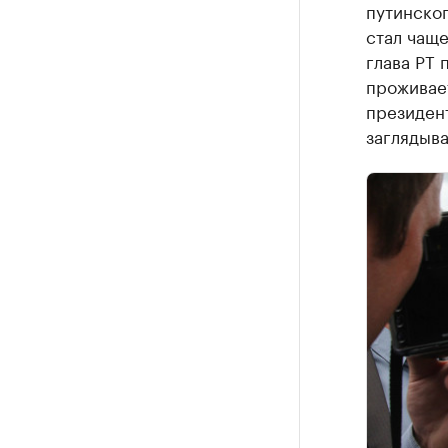
путинског
стал чаще
глава РТ 
проживает
президент
заглядыва