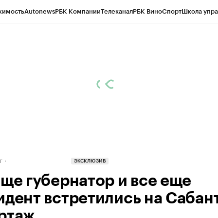
жимость
Autonews
РБК Компании
Телеканал
РБК Вино
Спорт
Школа упра
д
Стиль
Крипто
РБК Бизнес-среда
Дискуссионный клуб
Исследования
К
рагентов
Политика
Экономика
Бизнес
Технологии и медиа
Финансы
Рын
г
ЭКСКЛЮЗИВ
еще губернатор и все еще
идент встретились на Сабант
ртаж