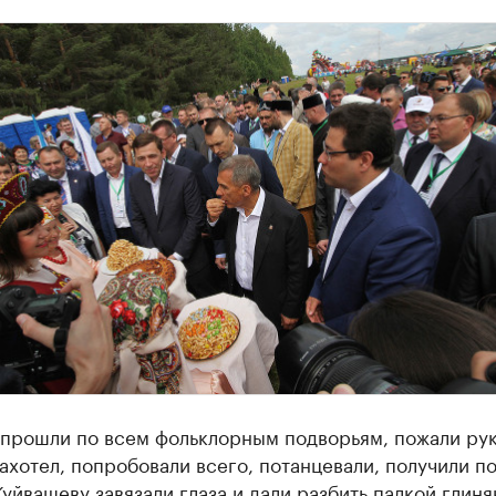
прошли по всем фольклорным подворьям, пожали рук
захотел, попробовали всего, потанцевали, получили п
уйвашеву завязали глаза и дали разбить палкой глин