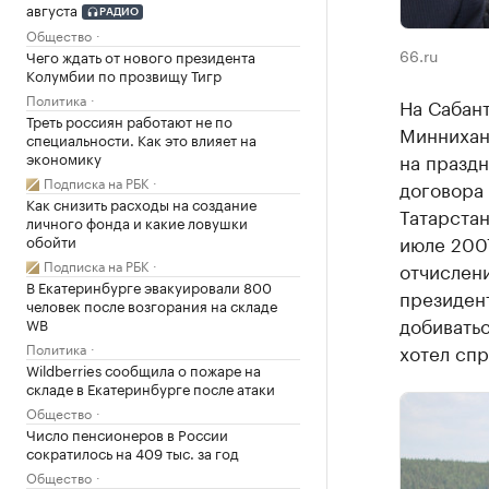
августа
РАДИО
Общество
66.ru
Чего ждать от нового президента
Колумбии по прозвищу Тигр
Политика
На Сабант
Треть россиян работают не по
Миннихано
специальности. Как это влияет на
на праздн
экономику
Подписка на РБК
договора
Как снизить расходы на создание
Татарста
личного фонда и какие ловушки
июле 2007
обойти
Подписка на РБК
отчислени
В Екатеринбурге эвакуировали 800
президент
человек после возгорания на складе
добиватьс
WB
хотел спр
Политика
Wildberries сообщила о пожаре на
складе в Екатеринбурге после атаки
Общество
Число пенсионеров в России
сократилось на 409 тыс. за год
Общество