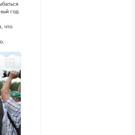
ыбаться
ный год
, что
о.