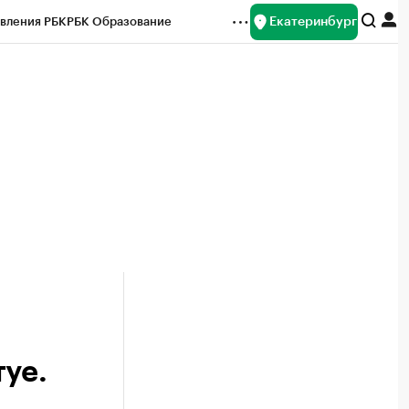
Екатеринбург
вления РБК
РБК Образование
редитные рейтинги
Франшизы
Газета
ок наличной валюты
уе.