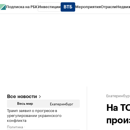
Подписка на РБК
Инвестиции
Мероприятия
Отрасли
Недви
РБК Курсы
РБК Life
Тренды
Визионеры
Национальные проекты
Горо
Спецпроекты СПб
Конференции СПб
Спецпроекты
Проверка конт
Екатеринбур
Все новости
Екатеринбург
Весь мир
На Т
Трамп заявил о прогрессе в
урегулировании украинского
прои
конфликта
Политика