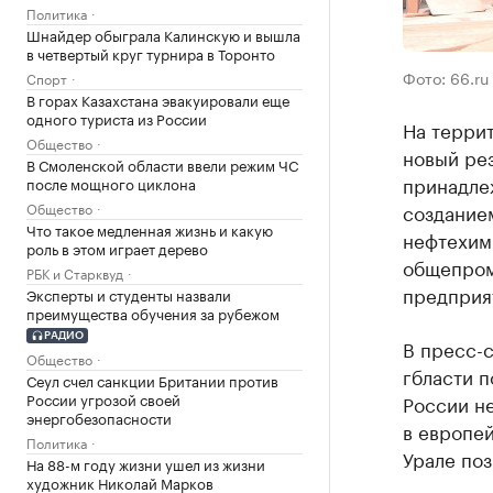
Политика
Шнайдер обыграла Калинскую и вышла
в четвертый круг турнира в Торонто
Фото: 66.ru
Спорт
В горах Казахстана эвакуировали еще
одного туриста из России
На терри
Общество
новый ре
В Смоленской области ввели режим ЧС
принадле
после мощного циклона
Общество
создание
Что такое медленная жизнь и какую
нефтехим
роль в этом играет дерево
общепром
РБК и Старквуд
предприят
Эксперты и студенты назвали
преимущества обучения за рубежом
РАДИО
В пресс-
Общество
гбласти п
Сеул счел санкции Британии против
России угрозой своей
России не
энергобезопасности
в европе
Политика
Урале поз
На 88-м году жизни ушел из жизни
художник Николай Марков