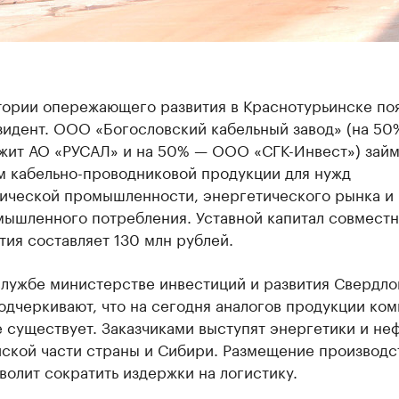
тории опережающего развития в Краснотурьинске по
зидент. ООО «Богословский кабельный завод» (на 50
жит АО «РУСАЛ» и на 50% — ООО «СГК-Инвест») займ
м кабельно-проводниковой продукции для нужд
ической промышленности, энергетического рынка и
ышленного потребления. Уставной капитал совместн
ия составляет 130 млн рублей.
службе министерстве инвестиций и развития Свердло
одчеркивают, что на сегодня аналогов продукции ком
 существует. Заказчиками выступят энергетики и не
йской части страны и Сибири. Размещение производс
волит сократить издержки на логистику.