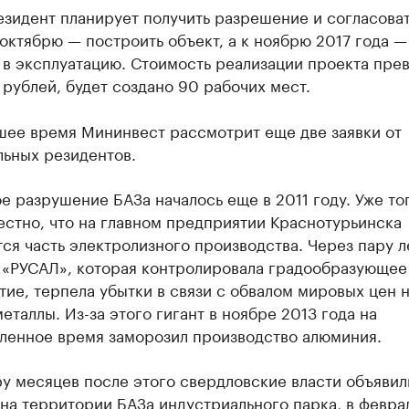
зидент планирует получить разрешение и согласова
 октябрю — построить объект, а к ноябрю 2017 года —
 в эксплуатацию. Стоимость реализации проекта пре
рублей, будет создано 90 рабочих мест.
шее время Мининвест рассмотрит еще две заявки от
льных резидентов.
 разрушение БАЗа началось еще в 2011 году. Уже то
естно, что на главном предприятии Краснотурьинска
ся часть электролизного производства. Через пару л
 «РУСАЛ», которая контролировала градообразующее
ие, терпела убытки в связи с обвалом мировых цен 
еталлы. Из-за этого гигант в ноябре 2013 года на
ленное время заморозил производство алюминия.
у месяцев после этого свердловские власти объявил
на территории БАЗа индустриального парка, в февра