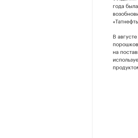
года была
возобнови
«Татнефт
В августе
порошков
на постав
используе
продукто