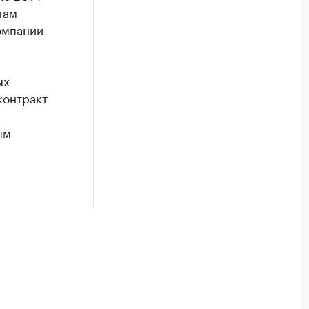
там
омпании
ых
контракт
ым