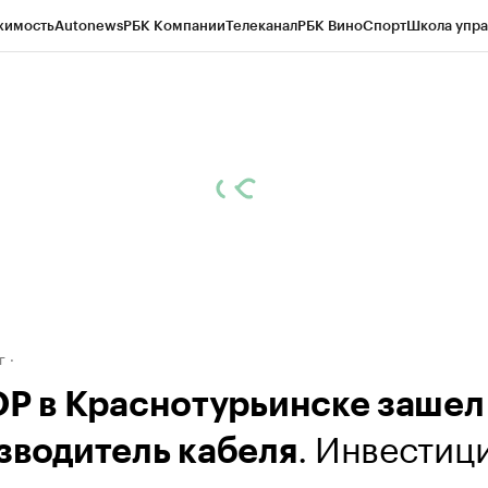
жимость
Autonews
РБК Компании
Телеканал
РБК Вино
Спорт
Школа упра
д
Стиль
Крипто
РБК Бизнес-среда
Дискуссионный клуб
Исследования
К
рагентов
Политика
Экономика
Бизнес
Технологии и медиа
Финансы
Рын
г
ОР в Краснотурьинске зашел
. Инвестиц
зводитель кабеля