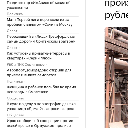
прои
Гендиректор «ИжАвиа» объявил об
увольнении
рубл
Политика
Матч Первой лиги перенесли из-за
проблем с вылетом «Сочи» в Москву
Спорт
Перешедший в «Лидс» Траффорд стал
самым дорогим британским вратарем
Спорт
Как устроены приватные террасы в
квартирах «Серии плюс»
РБК и ПИК Серия плюс
Аэропорт Домодедово открыли для
приема и вылета самолетов
Политика
Женщина и ребенок погибли во время
непогоды в Смоленске
Общество
В суде по делу о порнографии для экс-
участницы «Дома-2» запросили арест
Общество
Иран сообщил об «операции против
целей врага» в Ормузском проливе