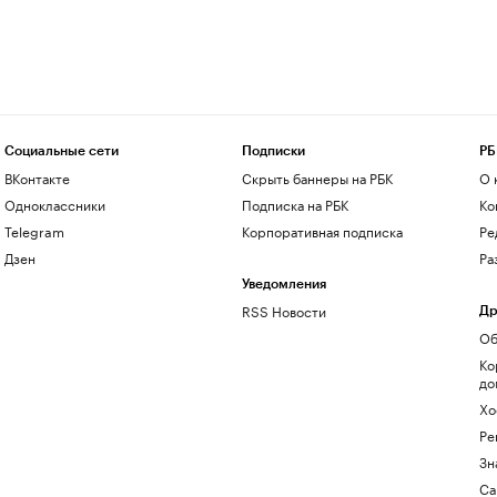
Социальные сети
Подписки
РБ
ВКонтакте
Скрыть баннеры на РБК
О 
Одноклассники
Подписка на РБК
Ко
Telegram
Корпоративная подписка
Ре
Дзен
Ра
Уведомления
RSS Новости
Др
Об
Ко
до
Хо
Ре
Зн
Са