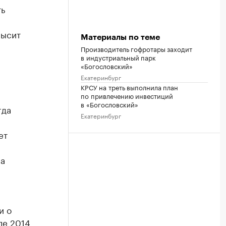
ть
высит
Материалы по теме
Производитель гофротары заходит
в индустриальный парк
«Богословский»
Екатеринбург
КРСУ на треть выполнила план
по привлечению инвестиций
в «Богословский»
гда
Екатеринбург
ет
на
и о
ле 2014