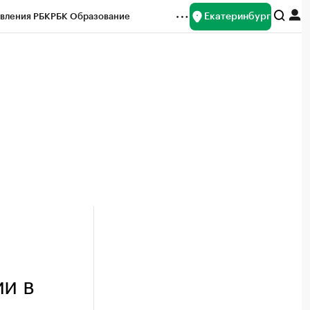
Екатеринбург
вления РБК
РБК Образование
редитные рейтинги
Франшизы
Газета
ок наличной валюты
ии в