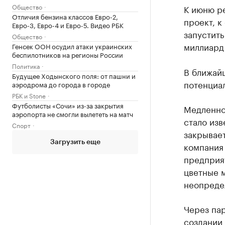
Общество
К июню ре
Отличия бензина классов Евро-2,
проект, к
Евро-3, Евро-4 и Евро-5. Видео РБК
запустить
Общество
миллиард 
Генсек ООН осудил атаки украинских
беспилотников на регионы России
Политика
В ближай
Будущее Ходынского поля: от пашни и
потенциа
аэродрома до города в городе
РБК и Stone
Футболисты «Сочи» из-за закрытия
Медленное
аэропорта не смогли вылететь на матч
стало изв
Спорт
закрывает
Загрузить еще
компания
предприят
цветные м
неопреде
Через пар
создании 