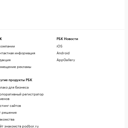
К
РБК Новости
компании
iOS
нтактная информация
Android
дакция
AppGallery
змещение рекламы
угие продукты РБК
лако для бизнеса
рпоративный регистратор
менов
стинг сайтов
г.решения
акомства
йт знакомств podbor.ru