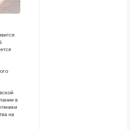
явится
%
ется
ого
вской
пании в
фтяники
тва на