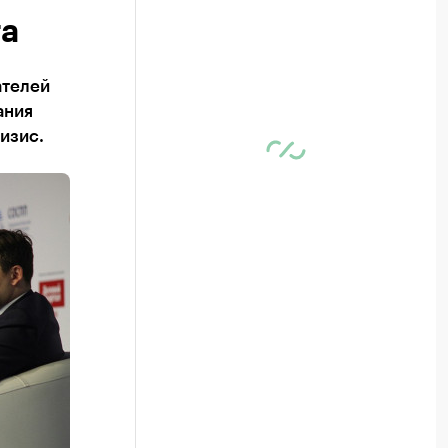
га
ателей
ания
изис.