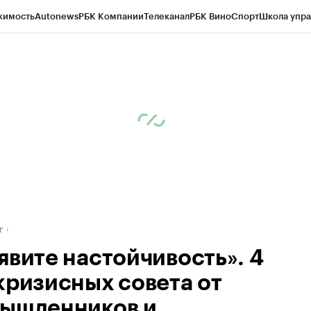
жимость
Autonews
РБК Компании
Телеканал
РБК Вино
Спорт
Школа упра
д
Стиль
Крипто
РБК Бизнес-среда
Дискуссионный клуб
Исследования
К
рагентов
Политика
Экономика
Бизнес
Технологии и медиа
Финансы
Рын
г
явите настойчивость». 4
кризисных совета от
ышленников и