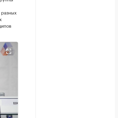
 разных
к
ципов