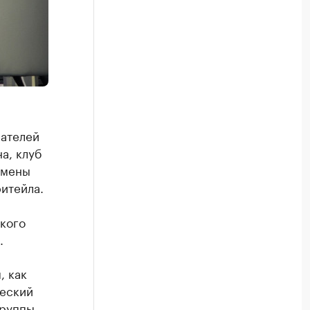
ателей
а, клуб
смены
итейла.
кого
.
, как
ческий
Группы