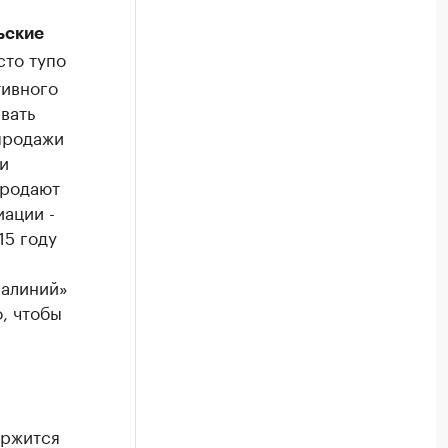
ьские
сто тупо
тивного
вать
 продажи
и
продают
иации -
15 году
иалиний»
, чтобы
ержится