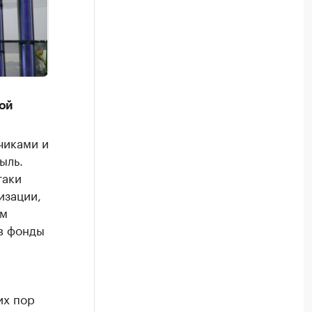
ой
чиками и
ыль.
таки
изации,
ям
в фонды
их пор