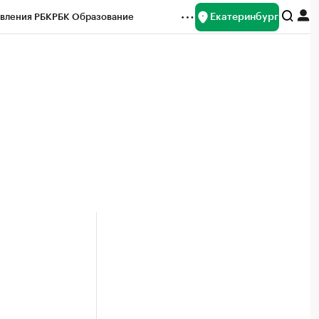
Екатеринбург
вления РБК
РБК Образование
редитные рейтинги
Франшизы
Газета
ок наличной валюты