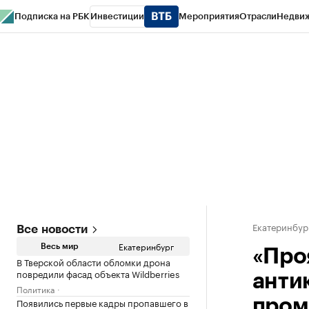
Подписка на РБК
Инвестиции
Мероприятия
Отрасли
Недви
РБК Курсы
РБК Life
Тренды
Визионеры
Национальные проекты
Горо
Спецпроекты СПб
Конференции СПб
Спецпроекты
Проверка конт
Екатеринбур
Все новости
Екатеринбург
Весь мир
«Про
В Тверской области обломки дрона
повредили фасад объекта Wildberries
анти
Политика
Появились первые кадры пропавшего в
пром