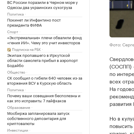
ВС России поразили в Черном море у
Одессы два украинских сухогруза
Политика
Покинет ли Инфантино пост
президента ФИФА
Спорт
«Экстремальные» плечи обвалили фонд
«гения ИИ». Чему это учит инвесторов
Фото: Серге
Подписка на РБК
Экипаж пропавшего в Иркутской
Свердлов
области самолета прибыл в аэропорт
Бодайбо
(СОСПП) 
Общество
по интер
СК сообщил о гибели 640 человек из-за
всех отра
вторжения ВСУ в Курскую область
На годово
Политика
рекоменду
Почему ваши совещания бесполезны и
как это исправить: 7 лайфхаков
развития 
Образование
Мосбиржа запланировала запуск
Но в кулу
собственного депозитария для
криптовалюты
повысить
Инвестиции
кризис, к