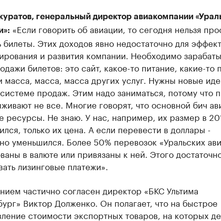
куратов, генеральный директор авиакомпании «Урал
«Если говорить об авиации, то сегодня нельзя про
и»:
 билеты. Этих доходов явно недостаточно для эффек
ирования и развития компании. Необходимо зарабаты
одажи билетов: это сайт, какое-то питание, какие-то
и масса, масса, масса других услуг. Нужны новые иде
системе продаж. Этим надо заниматься, потому что 
ыживают не все. Многие говорят, что основной бич ав
 ресурсы. Не знаю. У нас, например, их размер в 20
ился, только их цена. А если перевести в доллары -
ьно уменьшился. Более 50% перевозок «Уральских ав
аны в валюте или привязаны к ней. Этого достаточно
ать лизинговые платежи».
нием частично согласен директор «БКС Ультима
ург» Виктор Долженко. Он полагает, что на быстрое
вление стоимости экспортных товаров, на которых д