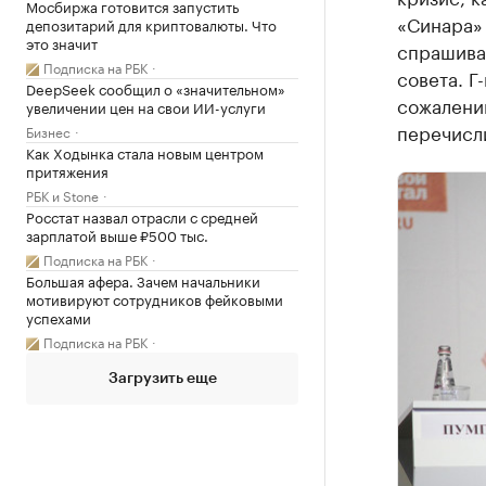
Мосбиржа готовится запустить
«Синара» 
депозитарий для криптовалюты. Что
это значит
спрашивал
Подписка на РБК
совета. Г
DeepSeek сообщил о «значительном»
сожалени
увеличении цен на свои ИИ-услуги
перечисл
Бизнес
Как Ходынка стала новым центром
притяжения
РБК и Stone
Росстат назвал отрасли с средней
зарплатой выше ₽500 тыс.
Подписка на РБК
Большая афера. Зачем начальники
мотивируют сотрудников фейковыми
успехами
Подписка на РБК
Загрузить еще