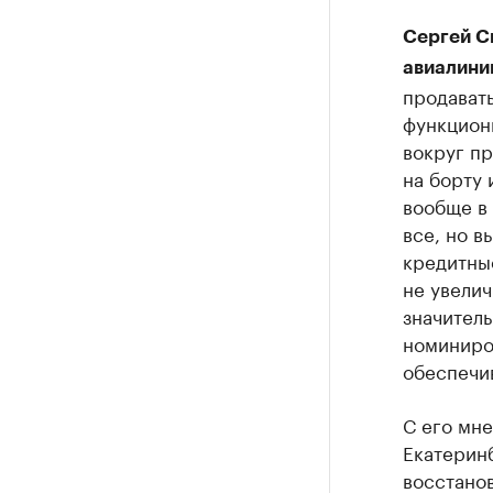
Сергей С
авиалини
продавать
функцион
вокруг пр
на борту 
вообще в 
все, но в
кредитные
не увелич
значител
номиниров
обеспечив
С его мне
Екатеринб
восстано