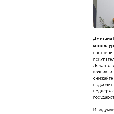
Дмитрий 
металлур
настойчив
покупател
Делайте в
возникли 
снижайте 
подходит
поддержк
государс
И задумай