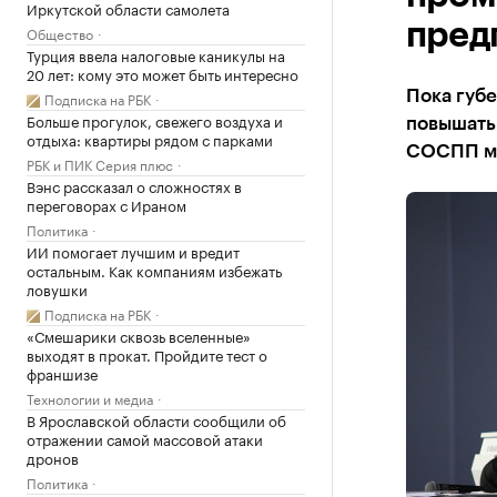
Иркутской области самолета
пред
Общество
Турция ввела налоговые каникулы на
20 лет: кому это может быть интересно
Пока губ
Подписка на РБК
Больше прогулок, свежего воздуха и
повышать 
отдыха: квартиры рядом с парками
СОСПП мы 
РБК и ПИК Серия плюс
Вэнс рассказал о сложностях в
переговорах с Ираном
Политика
ИИ помогает лучшим и вредит
остальным. Как компаниям избежать
ловушки
Подписка на РБК
«Смешарики сквозь вселенные»
выходят в прокат. Пройдите тест о
франшизе
Технологии и медиа
В Ярославской области сообщили об
отражении самой массовой атаки
дронов
Политика