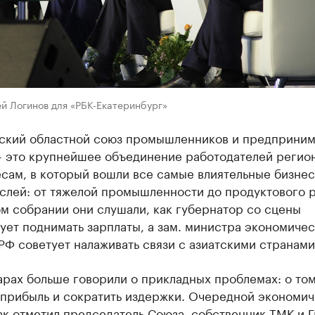
й Логинов для «РБК-Екатеринбург»
ский областной союз промышленников и предприним
- это крупнейшее объединение работодателей регион
есам, в который вошли все самые влиятельные бизне
слей: от тяжелой промышленности до продуктового р
м собрании они слушали, как губернатор со сцены
ет поднимать зарплаты, а зам. министра экономичес
РФ советует налаживать связи с азиатскими странами
арах больше говорили о прикладных проблемах: о том
 прибыль и сократить издержки. Очередной экономи
ак отметил председатель Союза, собственник ТМК и 