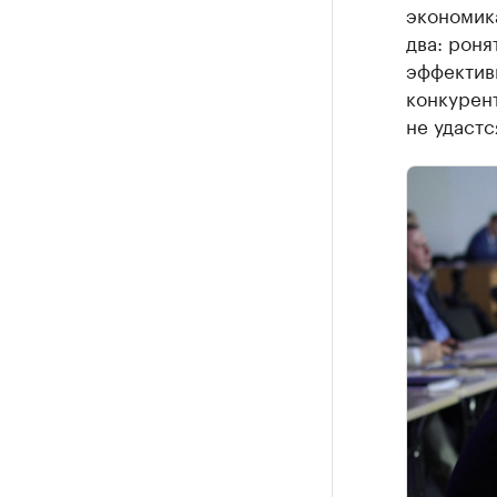
экономика
два: роня
эффективн
конкурент
не удастс