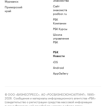
Знакомства
Мурманск
Сайт
Приморский
знакомств
край
podbor.ru
РБК
Компании
РБК Курсы
Школа
управления
РБК
РБК
Новости
iOS
Android
AppGallery
© ООО «БИЗНЕСПРЕСС», АО «РОСБИЗНЕСКОНСАЛТИНГ», 1995–
2026. Сообщения и материалы информационного агентства «РБК»
(свидетельство о регистрации средства массовой информации
выдано Федеральной службой по надзору в сфере связи,