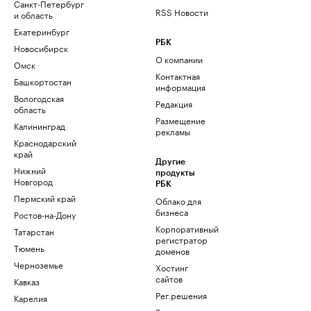
Санкт-Петербург
RSS Новости
и область
Екатеринбург
РБК
Новосибирск
О компании
Омск
Контактная
Башкортостан
информация
Вологодская
Редакция
область
Размещение
Калининград
рекламы
Краснодарский
край
Другие
Нижний
продукты
Новгород
РБК
Пермский край
Облако для
бизнеса
Ростов-на-Дону
Корпоративный
Татарстан
регистратор
Тюмень
доменов
Черноземье
Хостинг
сайтов
Кавказ
Рег.решения
Карелия