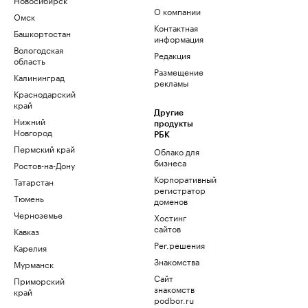
О компании
Омск
Контактная
Башкортостан
информация
Вологодская
Редакция
область
Размещение
Калининград
рекламы
Краснодарский
край
Другие
Нижний
продукты
Новгород
РБК
Пермский край
Облако для
бизнеса
Ростов-на-Дону
Корпоративный
Татарстан
регистратор
Тюмень
доменов
Черноземье
Хостинг
сайтов
Кавказ
Рег.решения
Карелия
Знакомства
Мурманск
Сайт
Приморский
знакомств
край
podbor.ru