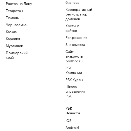
бизнеса
Ростов-на-Дону
Корпоративный
Татарстан
регистратор
Тюмень
доменов
Черноземье
Хостинг
сайтов
Кавказ
Рег.решения
Карелия
Знакомства
Мурманск
Сайт
Приморский
знакомств
край
podbor.ru
РБК
Компании
РБК Курсы
Школа
управления
РБК
РБК
Новости
iOS
Android