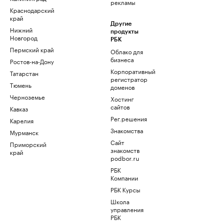
рекламы
Краснодарский
край
Другие
Нижний
продукты
Новгород
РБК
Пермский край
Облако для
бизнеса
Ростов-на-Дону
Корпоративный
Татарстан
регистратор
Тюмень
доменов
Черноземье
Хостинг
сайтов
Кавказ
Рег.решения
Карелия
Знакомства
Мурманск
Сайт
Приморский
знакомств
край
podbor.ru
РБК
Компании
РБК Курсы
Школа
управления
РБК