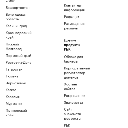
Омск
Контактная
Башкортостан
информация
Вологодская
Редакция
область
Размещение
Калининград
рекламы
Краснодарский
край
Другие
Нижний
продукты
Новгород
РБК
Пермский край
Облако для
бизнеса
Ростов-на-Дону
Корпоративный
Татарстан
регистратор
Тюмень
доменов
Черноземье
Хостинг
сайтов
Кавказ
Рег.решения
Карелия
Знакомства
Мурманск
Сайт
Приморский
знакомств
край
podbor.ru
РБК