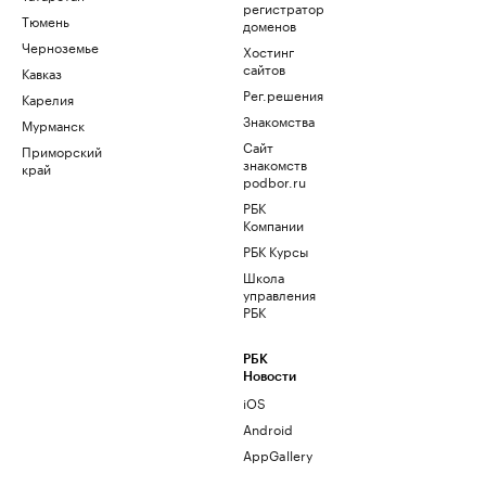
регистратор
Тюмень
доменов
Черноземье
Хостинг
сайтов
Кавказ
Рег.решения
Карелия
Знакомства
Мурманск
Сайт
Приморский
знакомств
край
podbor.ru
РБК
Компании
РБК Курсы
Школа
управления
РБК
РБК
Новости
iOS
Android
AppGallery