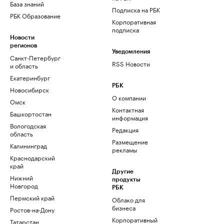
База знаний
Подписка на РБК
РБК Образование
Корпоративная
подписка
Новости
регионов
Уведомления
Санкт-Петербург
RSS Новости
и область
Екатеринбург
РБК
Новосибирск
О компании
Омск
Контактная
Башкортостан
информация
Вологодская
Редакция
область
Размещение
Калининград
рекламы
Краснодарский
край
Другие
Нижний
продукты
Новгород
РБК
Пермский край
Облако для
бизнеса
Ростов-на-Дону
Корпоративный
Татарстан