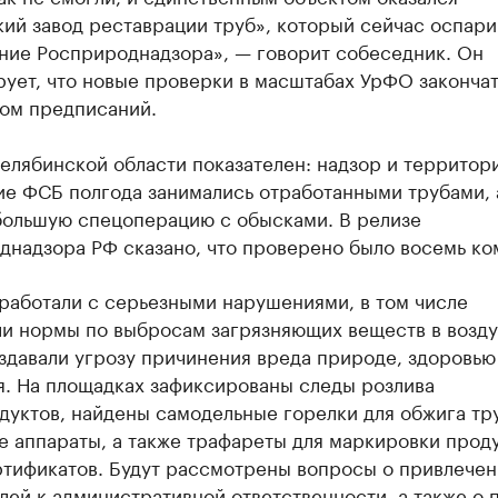
ий завод реставрации труб», который сейчас оспари
ние Росприроднадзора», — говорит собеседник. Он
ует, что новые проверки в масштабах УрФО законча
ом предписаний.
елябинской области показателен: надзор и территор
ие ФСБ полгода занимались отработанными трубами, 
большую спецоперацию с обысками. В релизе
днадзора РФ сказано, что проверено было восемь ко
работали с серьезными нарушениями, в том числе
и нормы по выбросам загрязняющих веществ в возду
здавали угрозу причинения вреда природе, здоровью
я. На площадках зафиксированы следы розлива
уктов, найдены самодельные горелки для обжига тр
е аппараты, а также трафареты для маркировки прод
ртификатов. Будут рассмотрены вопросы о привлечен
ей к административной ответственности, а также о 