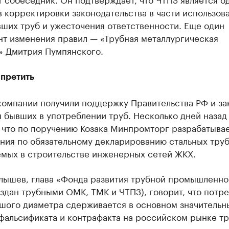
 корректировки законодательства в части использов
ших труб и ужесточения ответственности. Еще один
нт изменения правил — «Трубная металлургическая
» Дмитрия Пумпянского.
апретить
компании получили поддержку Правительства РФ и з
 бывших в употреблении труб. Несколько дней назад
, что по поручению Козака Минпромторг разрабатыва
ния по обязательному декларированию стальных труб
емых в строительстве инженерных сетей ЖКХ.
лышев, глава «Фонда развития трубной промышленно
здан трубными ОМК, ТМК и ЧТПЗ), говорит, что потр
ьшого диаметра сдерживается в основном значительн
фальсификата и контрафакта на российском рынке тр