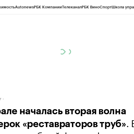
жимость
Autonews
РБК Компании
Телеканал
РБК Вино
Спорт
Школа упра
д
Стиль
Крипто
РБК Бизнес-среда
Дискуссионный клуб
Исследования
К
рагентов
Политика
Экономика
Бизнес
Технологии и медиа
Финансы
Рын
г
рале началась вторая волна
. 
ерок «реставраторов труб»