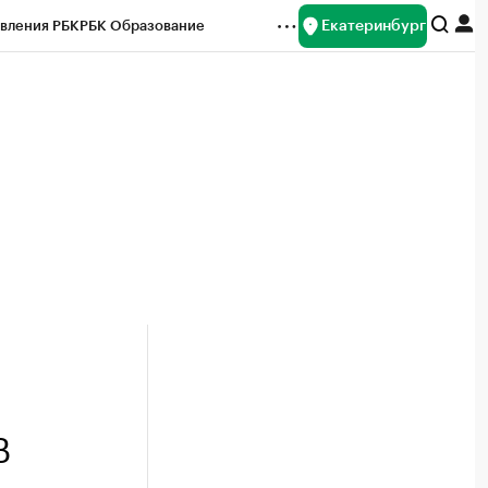
Екатеринбург
вления РБК
РБК Образование
редитные рейтинги
Франшизы
Газета
ок наличной валюты
В