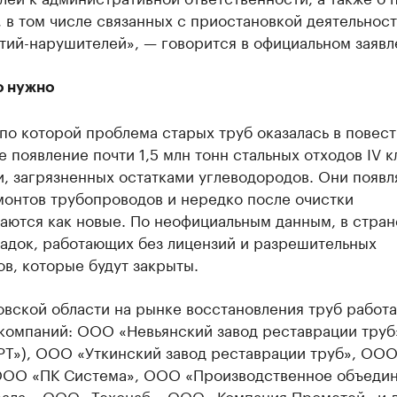
 в том числе связанных с приостановкой деятельнос
тий-нарушителей», — говорится в официальном заявл
о нужно
по которой проблема старых труб оказалась в повест
 появление почти 1,5 млн тонн стальных отходов IV к
, загрязненных остатками углеводородов. Они появл
монтов трубопроводов и нередко после очистки
аются как новые. По неофициальным данным, в стран
адок, работающих без лицензий и разрешительных
в, которые будут закрыты.
вской области на рынке восстановления труб работа
компаний: ООО «Невьянский завод реставрации труб»
Т»), ООО «Уткинский завод реставрации труб», ООО
ООО «ПК Система», ООО «Производственное объеди
рала», ООО «Техснаб», ООО «Компания Прометей» и д