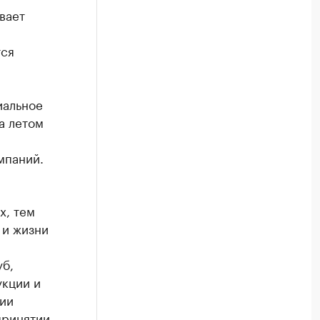
вает
тся
иальное
а летом
мпаний.
х, тем
 и жизни
уб,
укции и
ии
принятии