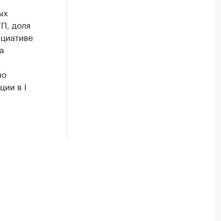
ых
П, доля
ициативе
а
по
ии в I