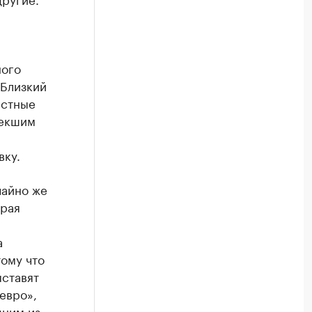
ного
 Близкий
естные
текшим
вку.
чайно же
орая
а
ому что
ыставят
евро»,
дним из