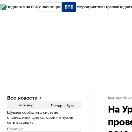
Подписка на РБК
Инвестиции
Мероприятия
Отрасли
Недви
РБК Курсы
РБК Life
Тренды
Визионеры
Национальные проекты
Горо
Спецпроекты СПб
Конференции СПб
Спецпроекты
Проверка конт
Екатеринбур
Все новости
Екатеринбург
Весь мир
На У
Шуваев сообщил о системе
оповещения, для которой не нужны
пров
сеть и зарядка
Политика