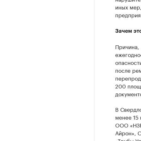
иных мер,
предприя
Зачем эт
Причина, 
ежегодное
опасности
после ре
перепрод
200 площ
документо
В Свердло
менее 15 
ООО «НЗР
Айрон», 
«Трубы У