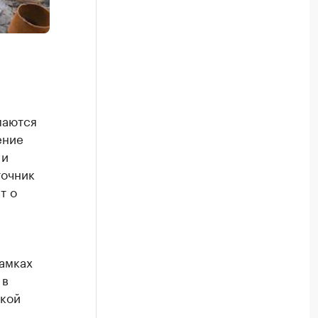
маются
ение
 и
точник
т о
рамках
 в
ской