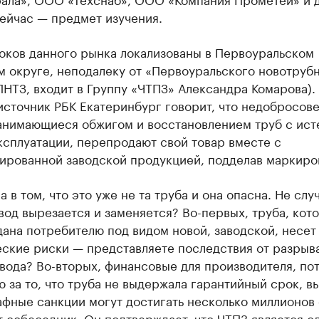
ейчас — предмет изучения.
роков данного рынка локализованы в Первоуральском
м округе, неподалеку от «Первоуральского новотруб
ПНТЗ, входит в Группу «ЧТПЗ» Александра Комарова).
источник РБК Екатеринбург говорит, что недобросов
занимающиеся обжигом и восстановлением труб с ис
ксплуатации, перепродают свой товар вместе с
ированной заводской продукцией, подделав маркиро
 в том, что это уже не та труба и она опасна. Не слу
од вырезается и заменяется? Во-первых, труба, кот
ана потребителю под видом новой, заводской, несет
еские риски — представляете последствия от разрыв
ода? Во-вторых, финансовые для производителя, пот
 за то, что труба не выдержала гарантийный срок, в
фные санкции могут достигать несколько миллионов 
 собеседник. Он подтверждает, что ЧТПЗ является о