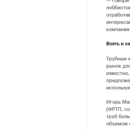
лоббистов
отработав
интереса
компания
Взять и з
Трубные 
рынок для
известно
предложе
использу
Игорь Ма
(ФРТП, со
труб бол
объемом 