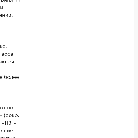
ти
ении.
ке, —
ласса
яются
е более
ет не
 (сокр.
 «ПЗТ-
нение
ругие.