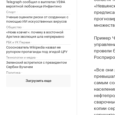
Telegraph сообщил о выплатах УЕФА
«Невьянск
вероятной любовнице Инфантино
предписа
Спорт
Ученые оценили риски от созданных с
прогнозир
помощью ИИ искусственных вирусов
множеств
Общество
«Ноев ковчег»: почему в восточной
Арктике эволюция шла непрерывно
Пример Ч
РБК и УК Первая
управлен
Сооснователь Wikipedia назвал ее
провели 
рупором пропаганды под эгидой ЦРУ
Росприро
Технологии и медиа
Зеленский встретился с президентом
Сербии Вучичем
«Все они 
Политика
превышал
самым со
Загрузить еще
населени
нефтепрод
сварочны
копии се
нарушител