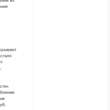
ания
акрывают
 стало
ет
,
сти»
ебление
ым
уб.