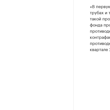
«В первую
трубах и 
такой пр
фонда пр
противод
контрафа
противод
квартале