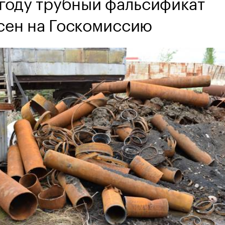
 году трубный фальсификат
сен на Госкомиссию