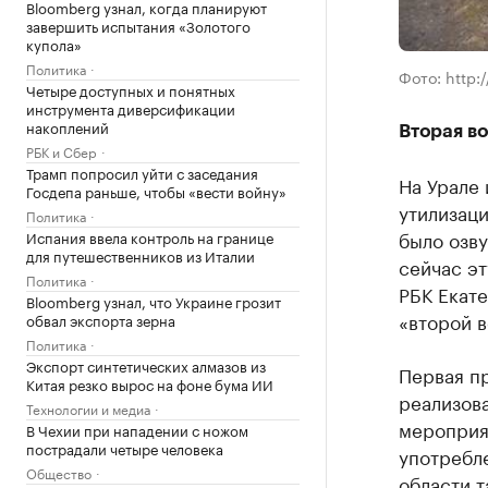
Bloomberg узнал, когда планируют
завершить испытания «Золотого
купола»
Политика
Фото: http:/
Четыре доступных и понятных
инструмента диверсификации
накоплений
Вторая в
РБК и Сбер
Трамп попросил уйти с заседания
На Урале
Госдепа раньше, чтобы «вести войну»
утилизаци
Политика
было озв
Испания ввела контроль на границе
для путешественников из Италии
сейчас эт
Политика
РБК Екате
Bloomberg узнал, что Украине грозит
«второй в
обвал экспорта зерна
Политика
Экспорт синтетических алмазов из
Первая пр
Китая резко вырос на фоне бума ИИ
реализова
Технологии и медиа
мероприя
В Чехии при нападении с ножом
пострадали четыре человека
употребле
Общество
области т