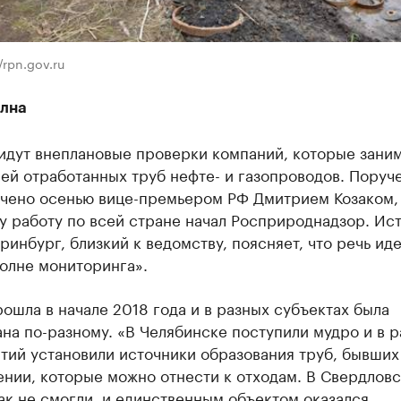
/rpn.gov.ru
олна
 идут внеплановые проверки компаний, которые зани
ей отработанных труб нефте- и газопроводов. Поруч
учено осенью вице-премьером РФ Дмитрием Козаком,
у работу по всей стране начал Росприроднадзор. Ис
ринбург, близкий к ведомству, поясняет, что речь иде
олне мониторинга».
ошла в начале 2018 года и в разных субъектах была
на по-разному. «В Челябинске поступили мудро и в 
тий установили источники образования труб, бывших
нии, которые можно отнести к отходам. В Свердлов
ак не смогли, и единственным объектом оказался