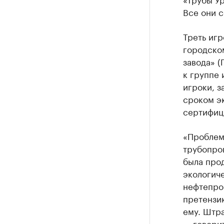
Все они с
Треть иг
городско
завода» (
к группе 
игроки, 
сроком э
сертифиц
«Проблема
трубопров
была прод
экологич
нефтепров
претензию
ему. Штра
— говорит