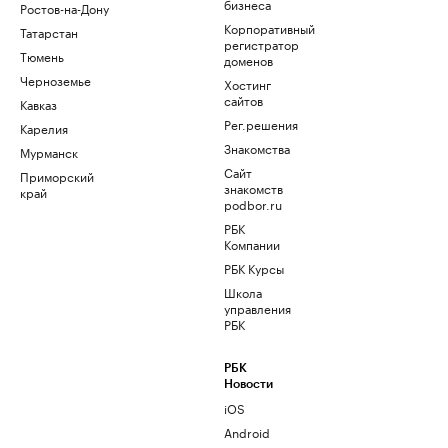
бизнеса
Ростов-на-Дону
Корпоративный
Татарстан
регистратор
Тюмень
доменов
Черноземье
Хостинг
сайтов
Кавказ
Рег.решения
Карелия
Знакомства
Мурманск
Сайт
Приморский
знакомств
край
podbor.ru
РБК
Компании
РБК Курсы
Школа
управления
РБК
РБК
Новости
iOS
Android