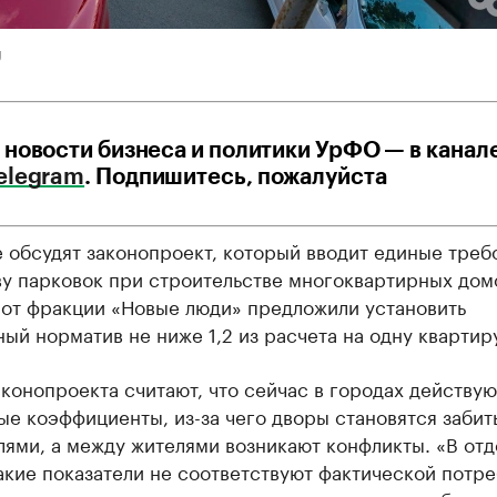
U
 новости бизнеса и политики УрФО — в канал
elegram
. Подпишитесь, пожалуйста
 обсудят законопроект, который вводит единые треб
ву парковок при строительстве многоквартирных дом
 от фракции «Новые люди» предложили установить
ый норматив не ниже 1,2 из расчета на одну квартиру
конопроекта считают, что сейчас в городах действую
ые коэффициенты, из-за чего дворы становятся заби
ями, а между жителями возникают конфликты. «В от
акие показатели не соответствуют фактической потр