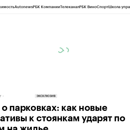
жимость
Autonews
РБК Компании
Телеканал
РБК Вино
Спорт
Школа упра
д
Стиль
Крипто
РБК Бизнес-среда
Дискуссионный клуб
Исследования
К
рагентов
Политика
Экономика
Бизнес
Технологии и медиа
Финансы
Рын
г
ЭКСКЛЮЗИВ
 о парковках: как новые
ативы к стоянкам ударят по
м на жилье