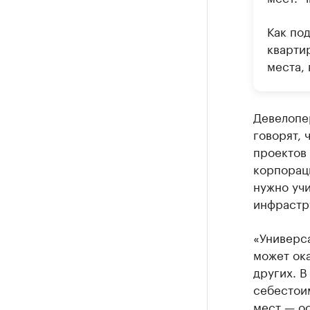
Как по
кварти
места, 
Девелопе
говорят, 
проектов 
корпорац
нужно учи
инфрастр
«Универса
может ока
других. В
себестои
мест — о