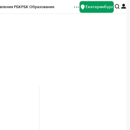
Екатеринбург
вления РБК
РБК Образование
редитные рейтинги
Франшизы
Газета
ок наличной валюты