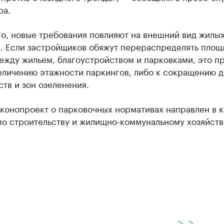
ра.
го, новые требования повлияют на внешний вид жилы
в. Если застройщиков обяжут перераспределять площ
ежду жильем, благоустройством и парковками, это п
величению этажности паркингов, либо к сокращению 
тв и зон озеленения.
аконопроект о парковочных нормативах направлен в 
по строительству и жилищно-коммунальному хозяйств