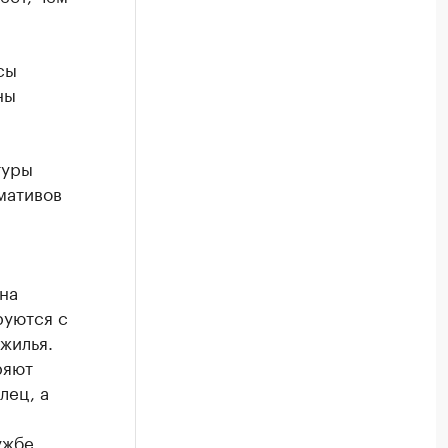
сы
ны
туры
мативов
на
руются с
жилья.
ряют
лец, а
ужбе