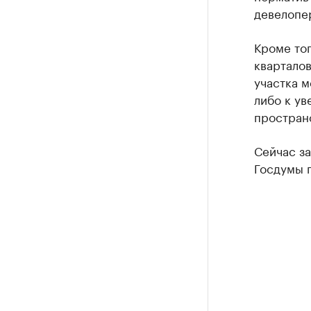
девелопе
Кроме то
квартало
участка м
либо к у
пространс
Сейчас з
Госдумы 