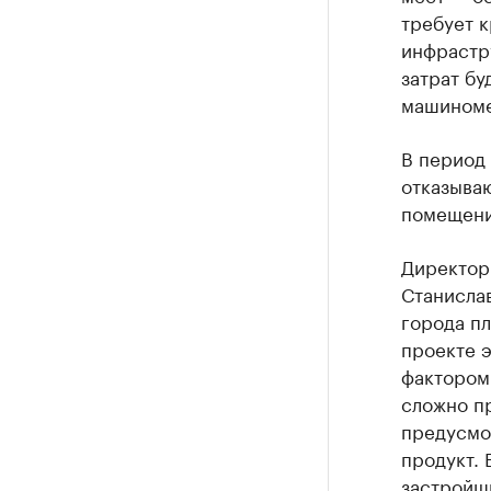
требует 
инфрастру
затрат бу
машиноме
В период
отказыва
помещений
Директор 
Станислав
города пл
проекте 
фактором
сложно пр
предусмо
продукт. 
застройщ