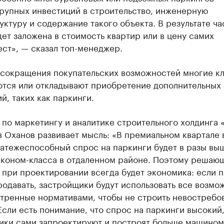
крупных инвестиций в строительство, инженерную
ктуру и содержание такого объекта. В результате ча
дет заложена в стоимость квартир или в цену самих
ст», — сказал топ-менеджер.
 сокращения покупательских возможностей многие к
ются или откладывают приобретение дополнительных
, таких как паркинги.
по маркетингу и аналитике строительного холдинга 
 Оханов развивает мысль: «В премиальном квартале 
атежеспособный спрос на паркинги будет в разы выш
эконом-класса в отдаленном районе. Поэтому решаю
 при проектировании всегда будет экономика: если 
одавать, застройщики будут использовать все возмо
тренные нормативами, чтобы не строить невостребо
Если есть понимание, что спрос на паркинги высокий
ики сами запроектируют и построят больше машином