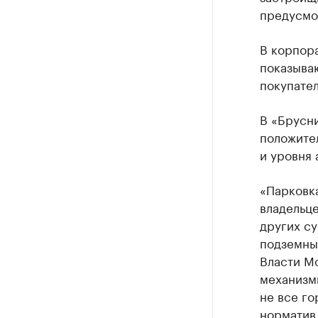
предусмо
В корпор
показываю
покупател
В «Брусни
положите
и уровня 
«Парковк
владельце
других с
подземным
Власти М
механизмы
не все г
норматив