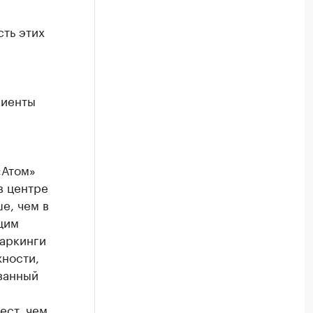
сть этих
лиенты
«Атом»
в центре
е, чем в
щим
паркинги
жности,
ванный
,
ест, чем