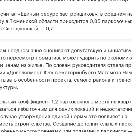
дсчитал «Единый ресурс застройщиков», в среднем н
ру в Тюменской области приходится 0,85 парковочны
в Свердловской — 0,7.
ры неоднозначно оценивают депутатскую инициативу
что пересмотр норматива может ударить по экономик
и ценам на жилье. По словам руководителя отдела п
ии «Девелопмент-Юг» в Екатеринбурге Магамета Чам
тывать особенности проекта, самого района и транс
уктуры.
льный коэффициент 1,2 парковочного места на квар
заться избыточным для одних локаций и недостаточн
 случае утверждения единой нормы это повлияет на
мость строительства. Создание дополнительных парк
собенно многоуровневых или подземных паркингов —