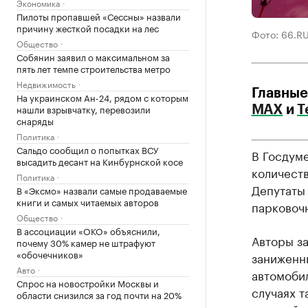
Экономика
Пилоты пропавшей «Сессны» назвали
причину жесткой посадки на лес
Фото: 66.R
Общество
Собянин заявил о максимальном за
пять лет темпе строительства метро
Недвижимость
Главные
На украинском Ан-24, рядом с которым
нашли взрывчатку, перевозили
МАХ
и
T
снаряды
Политика
Сальдо сообщил о попытках ВСУ
В Госдуме
высадить десант на Кинбурнской косе
количест
Политика
Депутаты
В «Эксмо» назвали самые продаваемые
книги и самых читаемых авторов
парковочн
Общество
В ассоциации «ОКО» объяснили,
Авторы за
почему 30% камер не штрафуют
«обочечников»
заниженн
Авто
автомобил
Спрос на новостройки Москвы и
случаях т
области снизился за год почти на 20%