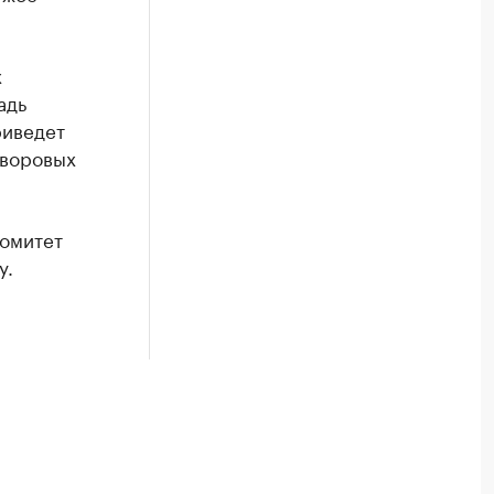
х
адь
риведет
дворовых
комитет
у.