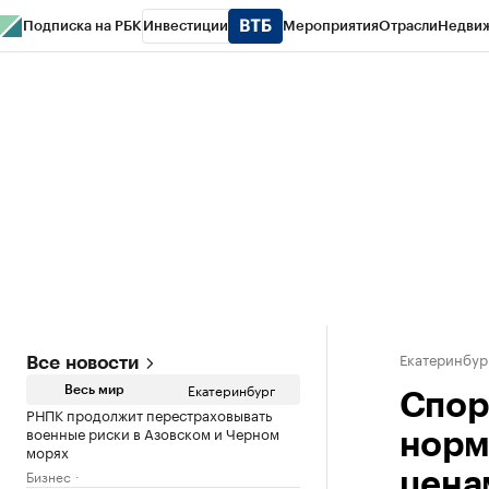
Подписка на РБК
Инвестиции
Мероприятия
Отрасли
Недви
РБК Курсы
РБК Life
Тренды
Визионеры
Национальные проекты
Горо
Спецпроекты СПб
Конференции СПб
Спецпроекты
Проверка конт
Екатеринбур
Все новости
Екатеринбург
Весь мир
Спор
РНПК продолжит перестраховывать
военные риски в Азовском и Черном
норм
морях
Бизнес
цена