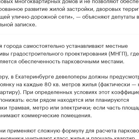
новых многоквартирных домов и не позволяют обеспе
рованное развитие жилой застройки, дворовых терри
щей улично-дорожной сети», — объясняют депутаты 
ьной записке.
я города самостоятельно устанавливают местные
ивы градостроительного проектирования (МНГП), где
ляется обеспеченность парковочными местами.
еру, в Екатеринбурге девелоперы должны предусмот
оянку на каждые 80 кв. метров жилья (фактически — 
вартиру). При определенных условиях этот коэффици
понижать: если рядом находятся или планируются
ки трамвая, метро или электрички; если часть площа
анимают коммерческие помещения.
ни применяют сложную формулу для расчета парков
Чиновники учитывают класс жилья и площадь квартир.