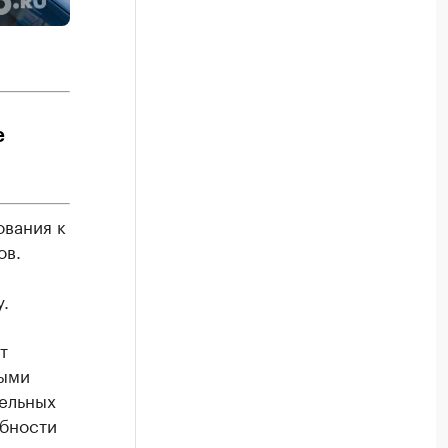
е
ования к
ов.
.
т
тыми
дельных
ебности