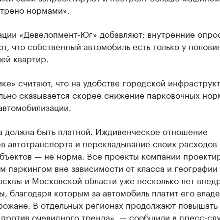
трено нормами».
ации «Девелопмент-Юг» добавляют: внутренние опро
т, что собственный автомобиль есть только у полови
ей квартир.
ке» считают, что на удобстве городской инфраструк
льно сказывается скорее снижение парковочных нор
автомобилизации.
а должна быть платной. Иждивенческое отношение
в автотранспорта и перекладывание своих расходов 
убъектов — не норма. Все проекты компании проекти
 паркингом вне зависимости от класса и географии 
осквы и Московской области уже несколько лет внед
, благодаря которым за автомобиль платит его владе
орожане. В отдельных регионах продолжают повышать
 против очевидного тренда», — сообщили в пресс-сл