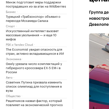
Минэк подготовит меры поддержки
пострадавших из-за атак на Wildberries
Бизнес
Группа де
Турецкий «Трабзонспор» объявил о
новостро
переходе Мохамеда Салаха
Девелопер
Спорт
Искусственный интеллект вызовет
массовые увольнения — и еще 10
мифов
РБК и Yandex Cloud
The Economist увидел опасность для
стран, активно вкладывающихся в ИИ
Экономика
Geely урезала число комплектаций у
гибридного кроссовера EX-5 EM-i в
России
Авто
Советник Путина призвала изменить
список олимпиад для поступления в
вузы
Общество
Решетников назвал фактор, который
повлияет на экономический прогноз