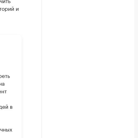
чить
торий и
в
реть
на
ент
дей в
очных