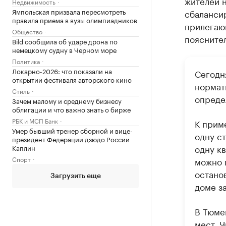
жителей 
Недвижимость
Ямпольская призвала пересмотреть
сбаланси
правила приема в вузы олимпиадников
прилегаю
Общество
пояснител
Bild сообщила об ударе дрона по
немецкому судну в Черном море
Политика
Локарно-2026: что показали на
Сегодн
открытии фестиваля авторского кино
нормат
Стиль
опреде
Зачем малому и среднему бизнесу
облигации и что важно знать о бирже
РБК и МСП Банк
К прим
Умер бывший тренер сборной и вице-
одну ст
президент Федерации дзюдо России
одну к
Каплин
Спорт
можно 
останов
Загрузить еще
доме з
В Тюме
мест. 