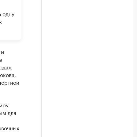
а одну
х
 и
е
родаж
окова,
портной
тиру
ым для
овочных