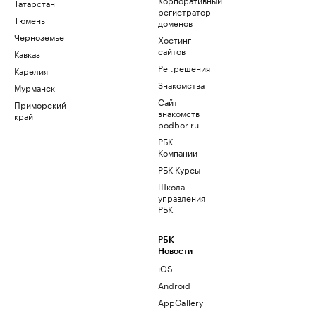
Татарстан
регистратор
Тюмень
доменов
Черноземье
Хостинг
сайтов
Кавказ
Рег.решения
Карелия
Знакомства
Мурманск
Сайт
Приморский
знакомств
край
podbor.ru
РБК
Компании
РБК Курсы
Школа
управления
РБК
РБК
Новости
iOS
Android
AppGallery