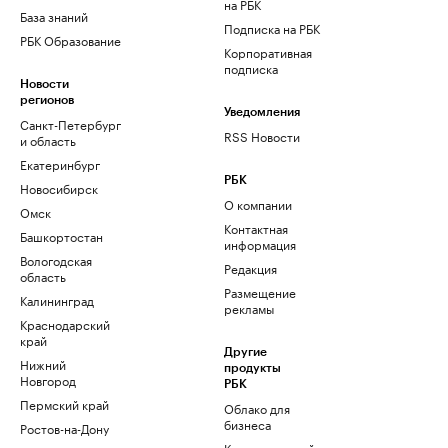
на РБК
База знаний
Подписка на РБК
РБК Образование
Корпоративная
подписка
Новости
регионов
Уведомления
Санкт-Петербург
RSS Новости
и область
Екатеринбург
РБК
Новосибирск
О компании
Омск
Контактная
Башкортостан
информация
Вологодская
Редакция
область
Размещение
Калининград
рекламы
Краснодарский
край
Другие
Нижний
продукты
Новгород
РБК
Пермский край
Облако для
бизнеса
Ростов-на-Дону
Корпоративный