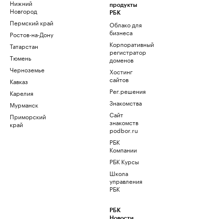
Нижний
продукты
Новгород
РБК
Пермский край
Облако для
бизнеса
Ростов-на-Дону
Корпоративный
Татарстан
регистратор
Тюмень
доменов
Черноземье
Хостинг
сайтов
Кавказ
Рег.решения
Карелия
Знакомства
Мурманск
Сайт
Приморский
знакомств
край
podbor.ru
РБК
Компании
РБК Курсы
Школа
управления
РБК
РБК
Новости