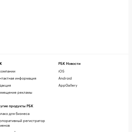
К
РБК Новости
компании
iOS
нтактная информация
Android
дакция
AppGallery
змещение рекламы
угие продукты РБК
лако для бизнеса
рпоративный регистратор
менов
стинг сайтов