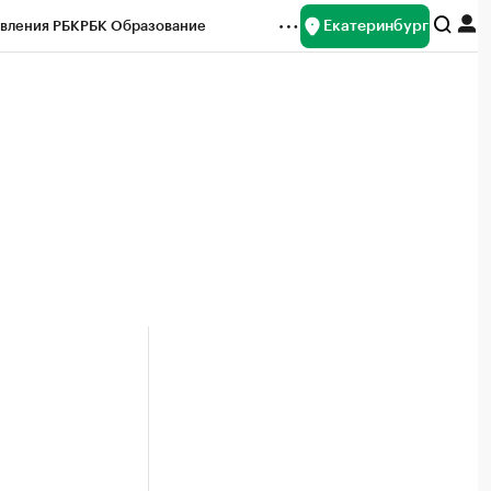
Екатеринбург
вления РБК
РБК Образование
редитные рейтинги
Франшизы
Газета
ок наличной валюты