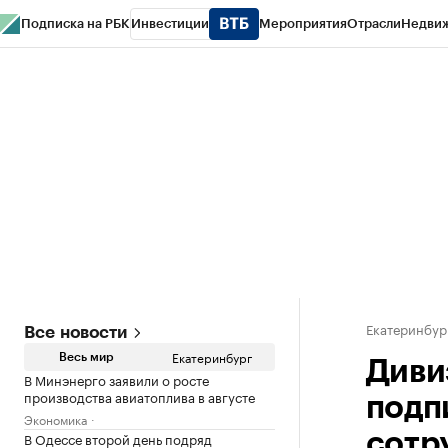
Подписка на РБК
Инвестиции
Мероприятия
Отрасли
Недви
РБК Курсы
РБК Life
Тренды
Визионеры
Национальные проекты
Горо
Спецпроекты СПб
Конференции СПб
Спецпроекты
Проверка конт
Екатеринбур
Все новости
Екатеринбург
Весь мир
Диви
В Минэнерго заявили о росте
производства авиатоплива в августе
подп
Экономика
В Одессе второй день подряд
сотр