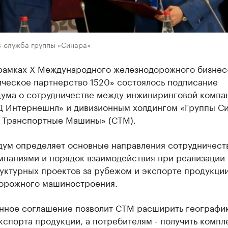
с-служба группы «Синара»
 рамках Х Международного железнодорожного бизне
ическое партнерство 1520» состоялось подписание
ума о сотрудничестве между инжиниринговой компа
 Интернешнл» и дивизионным холдингом «Группы С
- Транспортные Машины» (СТМ).
ум определяет основные направления сотрудничест
мпаниями и порядок взаимодействия при реализации
уктурных проектов за рубежом и экспорте продукци
орожного машиностроения.
нное соглашение позволит СТМ расширить географи
спорта продукции, а потребителям - получить комп