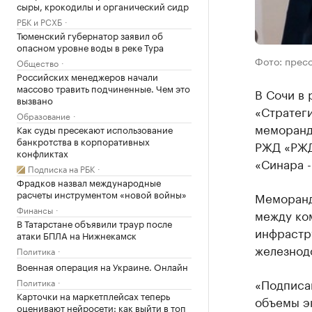
сыры, крокодилы и органический сидр
РБК и РСХБ
Тюменский губернатор заявил об
опасном уровне воды в реке Тура
Фото: прес
Общество
Российских менеджеров начали
массово травить подчиненные. Чем это
В Сочи в
вызвано
«Стратег
Образование
меморанд
Как суды пресекают использование
банкротства в корпоративных
РЖД «РЖД
конфликтах
«Синара 
Подписка на РБК
Фрадков назвал международные
расчеты инструментом «новой войны»
Меморанд
Финансы
между ко
В Татарстане объявили траур после
инфрастр
атаки БПЛА на Нижнекамск
железнод
Политика
Военная операция на Украине. Онлайн
«Подписа
Политика
Карточки на маркетплейсах теперь
объемы эк
оценивают нейросети: как выйти в топ