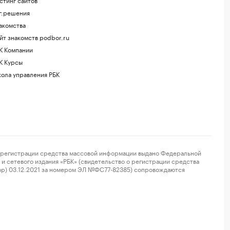
г.решения
акомства
йт знакомств podbor.ru
К Компании
К Курсы
ола управления РБК
регистрации средства массовой информации выдано Федеральной
и сетевого издания «РБК» (свидетельство о регистрации средства
ор) 03.12.2021 за номером ЭЛ №ФС77-82385) сопровождаются