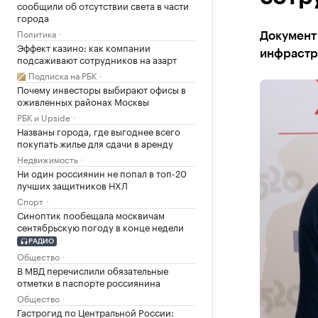
сообщили об отсутствии света в части
города
Политика
Документ
Эффект казино: как компании
инфрастр
подсаживают сотрудников на азарт
Подписка на РБК
Почему инвесторы выбирают офисы в
оживленных районах Москвы
РБК и Upside
Названы города, где выгоднее всего
покупать жилье для сдачи в аренду
Недвижимость
Ни один россиянин не попал в топ-20
лучших защитников НХЛ
Спорт
Синоптик пообещала москвичам
сентябрьскую погоду в конце недели
РАДИО
Общество
В МВД перечислили обязательные
отметки в паспорте россиянина
Общество
Гастрогид по Центральной России: