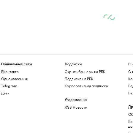
Социальные сети
Подписки
РБ
ВКонтакте
Скрыть баннеры на РБК
О 
Одноклассники
Подписка на РБК
Ко
Telegram
Корпоративная подписка
Ре
Дзен
Ра
Уведомления
RSS Новости
Др
Об
Ко
до
Хо