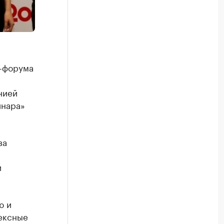
с-форума
нией
инара»
ва
и
ю и
лексные