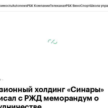
жимость
Autonews
РБК Компании
Телеканал
РБК Вино
Спорт
Школа упра
д
Стиль
Крипто
РБК Бизнес-среда
Дискуссионный клуб
Исследования
К
рагентов
Политика
Экономика
Бизнес
Технологии и медиа
Финансы
Рын
г
зионный холдинг «Синары»
исал с РЖД меморандум о
удничестве