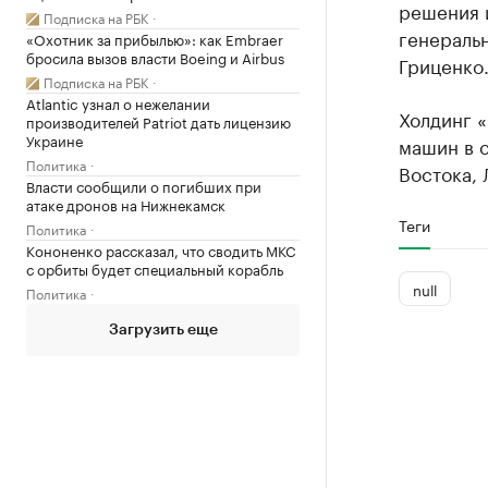
решения и
Подписка на РБК
генераль
«Охотник за прибылью»: как Embraer
бросила вызов власти Boeing и Airbus
Гриценко
Подписка на РБК
Atlantic узнал о нежелании
Холдинг «
производителей Patriot дать лицензию
Украине
машин в 
Политика
Востока,
Власти сообщили о погибших при
атаке дронов на Нижнекамск
Теги
Политика
Кононенко рассказал, что сводить МКС
с орбиты будет специальный корабль
null
Политика
Загрузить еще