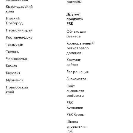
рекламы
Краснодарский
край
Другие
Нижний
продукты
Новгород
РБК
Пермский край
Облако для
бизнеса
Ростов-на-Дону
Корпоративный
Татарстан
регистратор
Тюмень
доменов
Черноземье
Хостинг
сайтов
Кавказ
Рег.решения
Карелия
Знакомства
Мурманск
Сайт
Приморский
знакомств
край
podbor.ru
РБК
Компании
РБК Курсы
Школа
управления
РБК