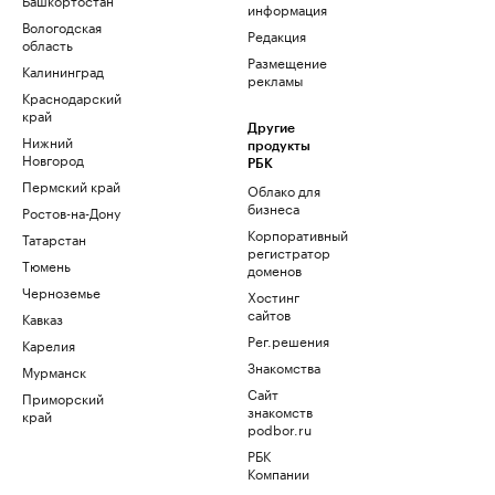
информация
Вологодская
Редакция
область
Размещение
Калининград
рекламы
Краснодарский
край
Другие
Нижний
продукты
Новгород
РБК
Пермский край
Облако для
бизнеса
Ростов-на-Дону
Корпоративный
Татарстан
регистратор
Тюмень
доменов
Черноземье
Хостинг
сайтов
Кавказ
Рег.решения
Карелия
Знакомства
Мурманск
Сайт
Приморский
знакомств
край
podbor.ru
РБК
Компании