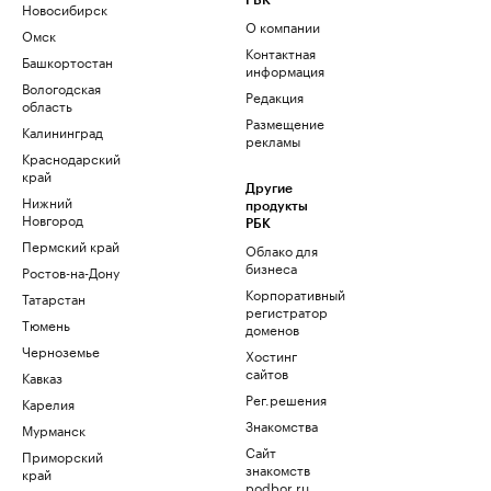
РБК
Новосибирск
О компании
Омск
Контактная
Башкортостан
информация
Вологодская
Редакция
область
Размещение
Калининград
рекламы
Краснодарский
край
Другие
Нижний
продукты
Новгород
РБК
Пермский край
Облако для
бизнеса
Ростов-на-Дону
Корпоративный
Татарстан
регистратор
Тюмень
доменов
Черноземье
Хостинг
сайтов
Кавказ
Рег.решения
Карелия
Знакомства
Мурманск
Сайт
Приморский
знакомств
край
podbor.ru