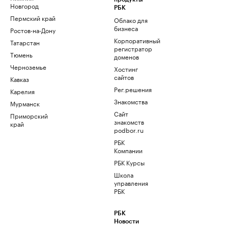
Новгород
РБК
Пермский край
Облако для
бизнеса
Ростов-на-Дону
Корпоративный
Татарстан
регистратор
Тюмень
доменов
Черноземье
Хостинг
сайтов
Кавказ
Рег.решения
Карелия
Знакомства
Мурманск
Сайт
Приморский
знакомств
край
podbor.ru
РБК
Компании
РБК Курсы
Школа
управления
РБК
РБК
Новости