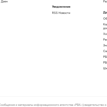
Дзен
Ра
Уведомления
RSS Новости
Др
Об
Ко
до
Хо
Ре
Зн
Са
РБ
РБ
Шк
ения и материалы информационного агентства «РБК» (свидетельство о 