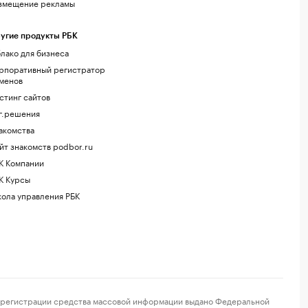
змещение рекламы
угие продукты РБК
лако для бизнеса
рпоративный регистратор
менов
стинг сайтов
г.решения
акомства
йт знакомств podbor.ru
К Компании
К Курсы
ола управления РБК
регистрации средства массовой информации выдано Федеральной