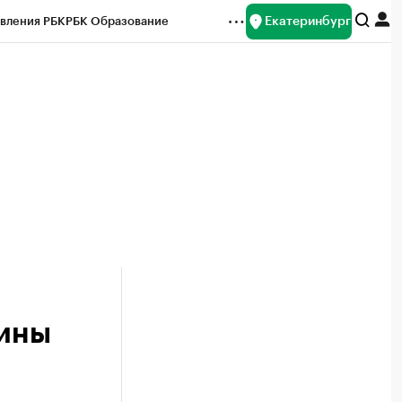
Екатеринбург
вления РБК
РБК Образование
редитные рейтинги
Франшизы
Газета
ок наличной валюты
зины