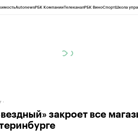
жимость
Autonews
РБК Компании
Телеканал
РБК Вино
Спорт
Школа упра
д
Стиль
Крипто
РБК Бизнес-среда
Дискуссионный клуб
Исследования
К
рагентов
Политика
Экономика
Бизнес
Технологии и медиа
Финансы
Рын
г
Звездный» закроет все мага
атеринбурге