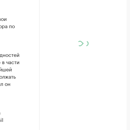
вои
ора по
удностей
 в части
ейшей
олжать
л он
в
il