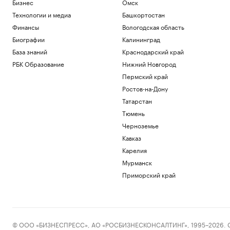
Бизнес
Омск
Мирра Андреева уверенно вышла в
третий круг турнира в Торонто
Технологии и медиа
Башкортостан
Спорт
Финансы
Вологодская область
В Грузии начали расследование
Биографии
Калининград
публикаций о плохом отношении к
россиянам
База знаний
Краснодарский край
Политика
РБК Образование
Нижний Новгород
«Ноев ковчег»: почему в восточной
Пермский край
Арктике эволюция шла непрерывно
Ростов-на-Дону
РБК и УК Первая
Татарстан
Часть Тбилиси осталась без воды после
блэкаута
Тюмень
Общество
Черноземье
Как устроены приватные террасы в
Кавказ
квартирах «Серии плюс»
Карелия
РБК и ПИК Серия плюс
Мурманск
Загрузить еще
Приморский край
© ООО «БИЗНЕСПРЕСС», АО «РОСБИЗНЕСКОНСАЛТИНГ», 1995–2026. Сообщ