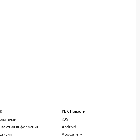
К
РБК Новости
компании
iOS
нтактная информация
Android
дакция
AppGallery