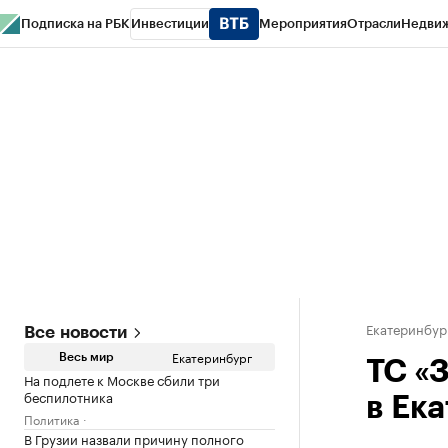
Подписка на РБК
Инвестиции
Мероприятия
Отрасли
Недви
РБК Курсы
РБК Life
Тренды
Визионеры
Национальные проекты
Горо
Спецпроекты СПб
Конференции СПб
Спецпроекты
Проверка конт
Екатеринбур
Все новости
Екатеринбург
Весь мир
ТС «
На подлете к Москве сбили три
беспилотника
в Ек
Политика
В Грузии назвали причину полного