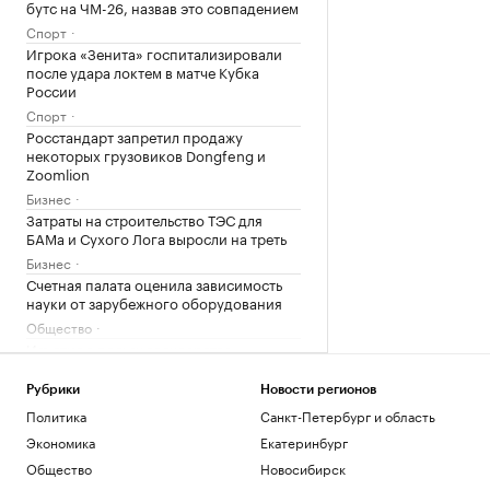
бутс на ЧМ-26, назвав это совпадением
Спорт
Игрока «Зенита» госпитализировали
после удара локтем в матче Кубка
России
Спорт
Росстандарт запретил продажу
некоторых грузовиков Dongfeng и
Zoomlion
Бизнес
Затраты на строительство ТЭС для
БАМа и Сухого Лога выросли на треть
Бизнес
Счетная палата оценила зависимость
науки от зарубежного оборудования
Общество
Изъятия в пользу государства
обеспечили более 40% российского
рынка M&A
Рубрики
Новости регионов
Финансы
Политика
Санкт-Петербург и область
Вино как бизнес-инструмент: как
Экономика
Екатеринбург
произвести нужное впечатление (18+)
Общество
Новосибирск