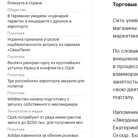
блэкаута в стране
Торговые 
Общество
В Германии увидели «сценарий
Сеть унив
теракта» в инциденте с дроном в
аэропорту
магазины 
Политика
маркетин
Украина признала угрозой
нацбезопасности актрису из сериала
«СашаТаня»
По словам
Политика
внешнеэк
Reuters раскрыл одну из крупнейших
в процесс
уступок Ирану в конфликте с США
взаимора
Политика
занятост
Три российских аэропорта закрыли для
полетов
свою деят
Политика
порталу.
Wildberries начала подготовку к
запуску собственного мессенджера
Напомним,
Технологии и медиа
США потребуют от ряда иммигрантов
«Звездны
залоги до $250 тыс. для получения виз
Екатеринб
Политика
Group. Бо
Adidas извинился за обилие розовых