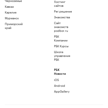
Черноземье
Хостинг
сайтов
Кавказ
Рег.решения
Карелия
Знакомства
Мурманск
Сайт
Приморский
знакомств
край
podbor.ru
РБК
Компании
РБК Курсы
Школа
управления
РБК
РБК
Новости
iOS
Android
AppGallery