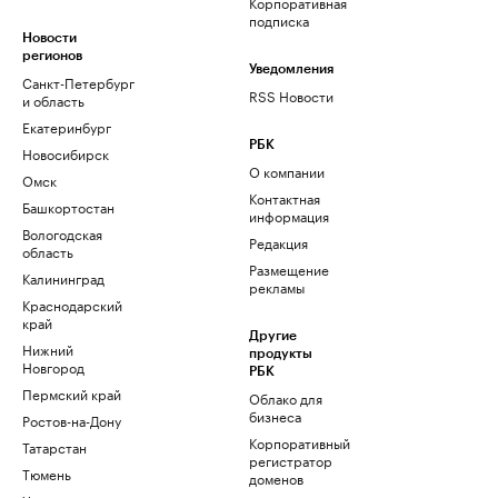
Корпоративная
подписка
Новости
регионов
Уведомления
Санкт-Петербург
RSS Новости
и область
Екатеринбург
РБК
Новосибирск
О компании
Омск
Контактная
Башкортостан
информация
Вологодская
Редакция
область
Размещение
Калининград
рекламы
Краснодарский
край
Другие
Нижний
продукты
Новгород
РБК
Пермский край
Облако для
бизнеса
Ростов-на-Дону
Корпоративный
Татарстан
регистратор
Тюмень
доменов