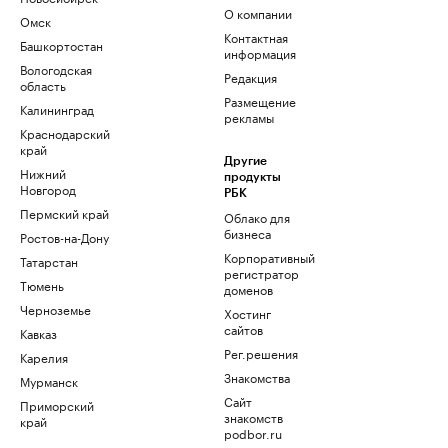
О компании
Омск
Контактная
Башкортостан
информация
Вологодская
Редакция
область
Размещение
Калининград
рекламы
Краснодарский
край
Другие
Нижний
продукты
Новгород
РБК
Пермский край
Облако для
бизнеса
Ростов-на-Дону
Корпоративный
Татарстан
регистратор
Тюмень
доменов
Черноземье
Хостинг
сайтов
Кавказ
Рег.решения
Карелия
Знакомства
Мурманск
Сайт
Приморский
знакомств
край
podbor.ru