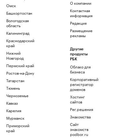
О компании
Омск
Контактная
Башкортостан
информация
Вологодская
Редакция
область
Размещение
Калининград
рекламы
Краснодарский
край
Другие
Нижний
продукты
Новгород
РБК
Пермский край
Облако для
бизнеса
Ростов-на-Дону
Корпоративный
Татарстан
регистратор
Тюмень
доменов
Черноземье
Хостинг
сайтов
Кавказ
Рег.решения
Карелия
Знакомства
Мурманск
Сайт
Приморский
знакомств
край
podbor.ru