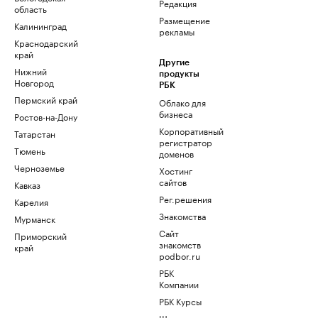
Редакция
область
Размещение
Калининград
рекламы
Краснодарский
край
Другие
Нижний
продукты
Новгород
РБК
Пермский край
Облако для
бизнеса
Ростов-на-Дону
Корпоративный
Татарстан
регистратор
Тюмень
доменов
Черноземье
Хостинг
сайтов
Кавказ
Рег.решения
Карелия
Знакомства
Мурманск
Сайт
Приморский
знакомств
край
podbor.ru
РБК
Компании
РБК Курсы
Школа