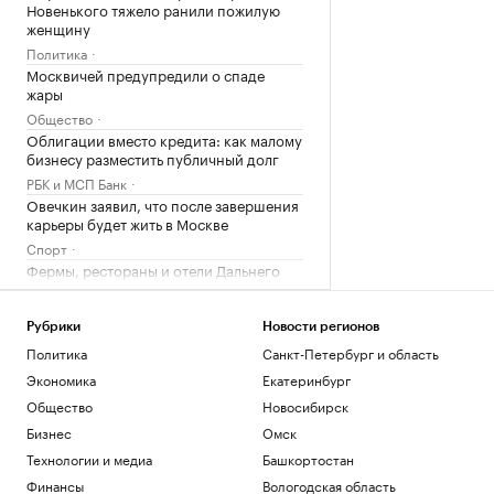
Новенького тяжело ранили пожилую
женщину
Политика
Москвичей предупредили о спаде
жары
Общество
Облигации вместо кредита: как малому
бизнесу разместить публичный долг
РБК и МСП Банк
Овечкин заявил, что после завершения
карьеры будет жить в Москве
Спорт
Фермы, рестораны и отели Дальнего
Востока. Гастрогид
РБК и РСХБ
Рубрики
Новости регионов
Политика
Санкт-Петербург и область
Загрузить еще
Экономика
Екатеринбург
Общество
Новосибирск
Бизнес
Омск
Технологии и медиа
Башкортостан
Финансы
Вологодская область