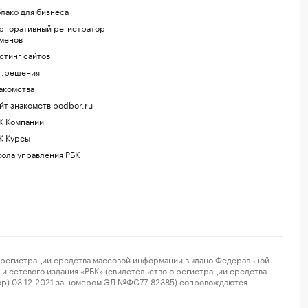
лако для бизнеса
рпоративный регистратор
менов
стинг сайтов
г.решения
акомства
йт знакомств podbor.ru
К Компании
К Курсы
ола управления РБК
регистрации средства массовой информации выдано Федеральной
и сетевого издания «РБК» (свидетельство о регистрации средства
ор) 03.12.2021 за номером ЭЛ №ФС77-82385) сопровождаются