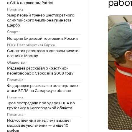
работ
с США по ракетам Patriot
Политика
Умер первый тренер шестикратного
олимпийского чемпиона гимнаста
Щербо
Спорт
История биржевой торговли в России
РБК и Петербургская Биржа
Синоптик рассказал о «первом визите
осени» в Москву
Общество
Медведев рассказал о «жестких»
переговорах с Саркози в 2008 году
Политика
Федорищев рассказал о последствиях
атаки БПЛА на Самарскую область
Политика
Трое пострадали при ударе БПЛА по
грузовику в Белгородской области
Политика
Искусственный интеллект вызовет
массовые увольнения — и еще 10
мифов