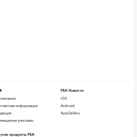
К
РБК Новости
компании
iOS
нтактная информация
Android
дакция
AppGallery
змещение рекламы
угие продукты РБК