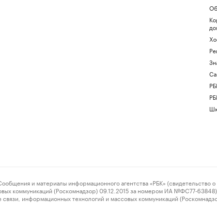
Об
Ко
до
Хо
Ре
Зн
Са
РБ
РБ
Шк
ения и материалы информационного агентства «РБК» (свидетельство о 
овых коммуникаций (Роскомнадзор) 09.12.2015 за номером ИА №ФС77-63848) 
 связи, информационных технологий и массовых коммуникаций (Роскомнадз