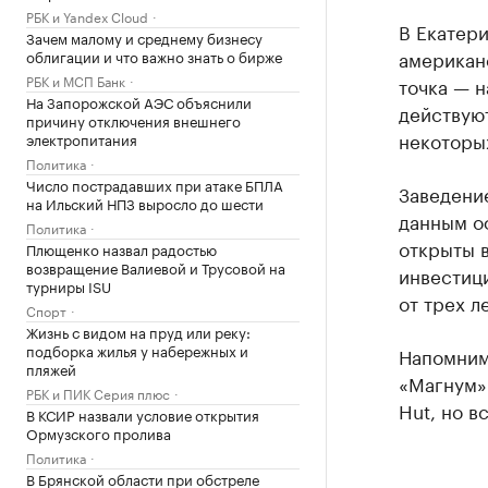
РБК и Yandex Cloud
В Екатер
Зачем малому и среднему бизнесу
американс
облигации и что важно знать о бирже
РБК и МСП Банк
точка — н
На Запорожской АЭС объяснили
действую
причину отключения внешнего
некоторы
электропитания
Политика
Число пострадавших при атаке БПЛА
Заведение
на Ильский НПЗ выросло до шести
данным оф
Политика
открыты в
Плющенко назвал радостью
возвращение Валиевой и Трусовой на
инвестици
турниры ISU
от трех ле
Спорт
Жизнь с видом на пруд или реку:
подборка жилья у набережных и
Напомним
пляжей
«Магнум» 
РБК и ПИК Серия плюс
Hut, но в
В КСИР назвали условие открытия
Ормузского пролива
Политика
В Брянской области при обстреле