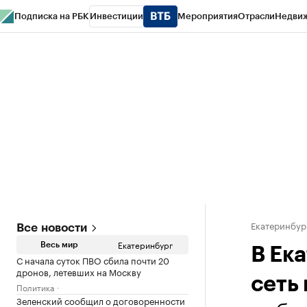
Подписка на РБК
Инвестиции
Мероприятия
Отрасли
Недви
РБК Курсы
РБК Life
Тренды
Визионеры
Национальные проекты
Горо
Спецпроекты СПб
Конференции СПб
Спецпроекты
Проверка конт
Екатеринбур
Все новости
Екатеринбург
Весь мир
В Ек
С начала суток ПВО сбила почти 20
дронов, летевших на Москву
сеть
Политика
Зеленский сообщил о договоренности