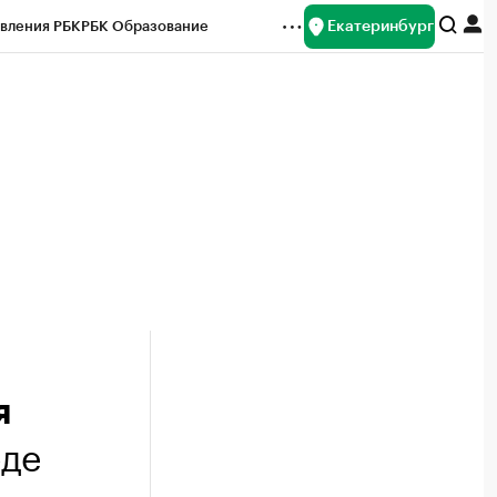
Екатеринбург
вления РБК
РБК Образование
редитные рейтинги
Франшизы
Газета
ок наличной валюты
я
оде