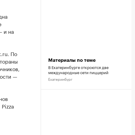
дна
е
 и на
.ru. По
стораны
Материалы по теме
В Екатеринбурге откроются две
очников,
международные сети пиццерий
мости —
Екатеринбург
нов
Pizza