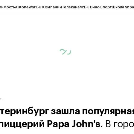
жимость
Autonews
РБК Компании
Телеканал
РБК Вино
Спорт
Школа упра
д
Стиль
Крипто
РБК Бизнес-среда
Дискуссионный клуб
Исследования
К
рагентов
Политика
Экономика
Бизнес
Технологии и медиа
Финансы
Рын
г
атеринбург зашла популярна
. В гор
 пиццерий Papa John's