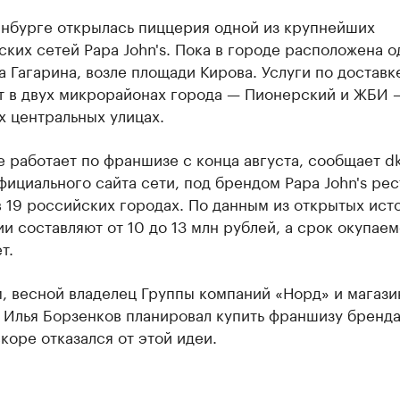
инбурге открылась пиццерия одной из крупнейших
ких сетей Papa John's. Пока в городе расположена о
а Гагарина, возле площади Кирова. Услуги по доставк
т в двух микрорайонах города — Пионерский и ЖБИ —
х центральных улицах.
 работает по франшизе с конца августа, сообщает dk
ициального сайта сети, под брендом Papa John's ре
 19 российских городах. По данным из открытых ист
и составляют от 10 до 13 млн рублей, а срок окупае
т.
, весной владелец Группы компаний «Норд» и магази
Илья Борзенков планировал купить франшизу бренда 
скоре отказался от этой идеи.