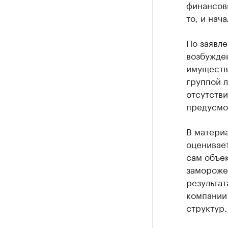
финансов
то, и нач
По заявле
возбужден
имуществ
группой 
отсутств
предусмо
В материа
оценивает
сам объек
заморожен
результат
компании 
структур.