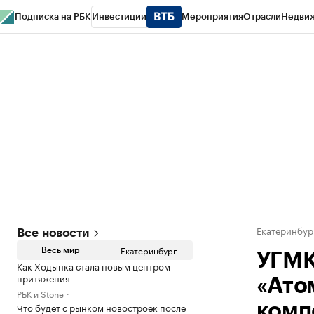
Подписка на РБК
Инвестиции
Мероприятия
Отрасли
Недви
РБК Курсы
РБК Life
Тренды
Визионеры
Национальные проекты
Горо
Спецпроекты СПб
Конференции СПб
Спецпроекты
Проверка конт
Екатеринбур
Все новости
Екатеринбург
Весь мир
УГМК
Как Ходынка стала новым центром
притяжения
«Ато
РБК и Stone
Что будет с рынком новостроек после
комп