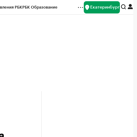
Екатеринбург
вления РБК
РБК Образование
редитные рейтинги
Франшизы
Газета
ок наличной валюты
a