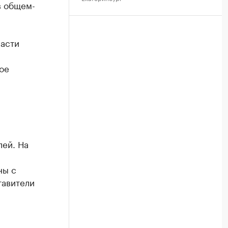
в общем-
ласти
ое
лей. На
ны с
тавители