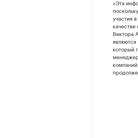
«Эта инфо
поскольку
участия в
качестве 
Виктора А
являются 
который п
менеджер
компаний,
продолже