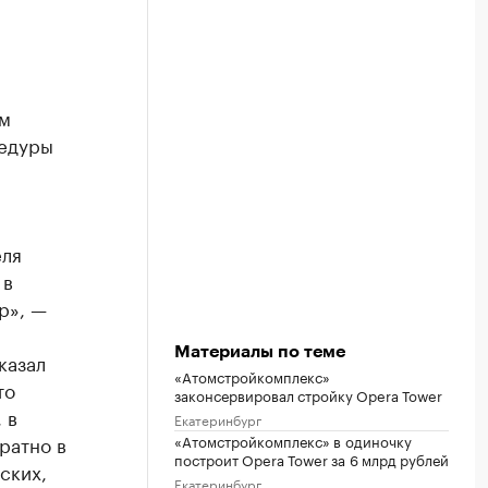
ом
цедуры
еля
 в
р», —
Материалы по теме
казал
«Атомстройкомплекс»
то
законсервировал стройку Opera Tower
 в
Екатеринбург
ратно в
«Атомстройкомплекс» в одиночку
построит Opera Tower за 6 млрд рублей
ских,
Екатеринбург