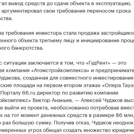
ал вывод средств до сдачи объекта в эксплуатацию,
» аргументировал свои требования переносом срока
ства.
на требования инвестора стала продажа застройщик
енного объекта третьему лицу и инициирование про
ого банкротства.
 ситуации заключается в том, что «ГудРент» — это
ая компания «Атомстройкомплекса» и предпринимат
удакова, созданная для совместного инвестирования
ские площади на первом-втором этажах «Опера Тауэ
 Порталу 66.ru директор по развитию компании
ойкомплекс» Виктор Ананьев. — Алексей Чудаков выс
е выйти из проекта, необоснованно потребовав вмес
 на тот момент денежных средств в размере 86 млн,
 раз большую сумму. Получив отказ, Чудаков неоднок
умеренных угроз обещал создать множество юридиче