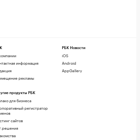
К
РБК Новости
компании
iOS
нтактная информация
Android
дакция
AppGallery
змещение рекламы
угие продукты РБК
лако для бизнеса
рпоративный регистратор
менов
стинг сайтов
г.решения
акомства