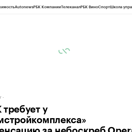
жимость
Autonews
РБК Компании
Телеканал
РБК Вино
Спорт
Школа упра
д
Стиль
Крипто
РБК Бизнес-среда
Дискуссионный клуб
Исследования
К
рагентов
Политика
Экономика
Бизнес
Технологии и медиа
Финансы
Рын
г
 требует у
мстройкомплекса»
енсацию за небоскреб Oper