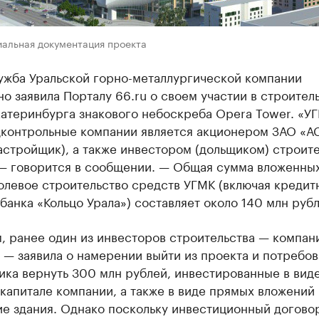
иальная документация проекта
ужба Уральской горно-металлургической компании
о заявила Порталу 66.ru о своем участии в строитель
катеринбурга знакового небоскреба Opera Tower. «У
дконтрольные компании является акционером ЗАО «АС
астройщик), а также инвестором (дольщиком) строит
 — говорится в сообщении. — Общая сумма вложенных
олевое строительство средств УГМК (включая кредит
банка «Кольцо Урала») составляет около 140 млн рубл
, ранее один из инвесторов строительства — компан
 — заявила о намерении выйти из проекта и потребов
ка вернуть 300 млн рублей, инвестированные в виде
капитале компании, а также в виде прямых вложений 
ие здания. Однако поскольку инвестиционный догово