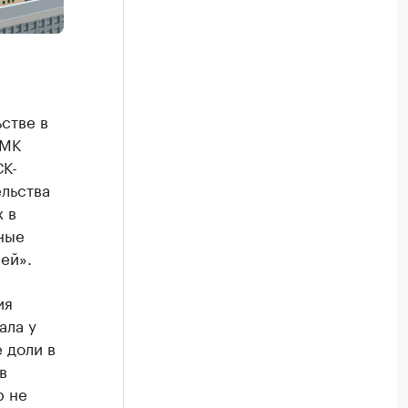
стве в
ГМК
К-
ельства
 в
ные
ей».
ия
ала у
 доли в
в
р не