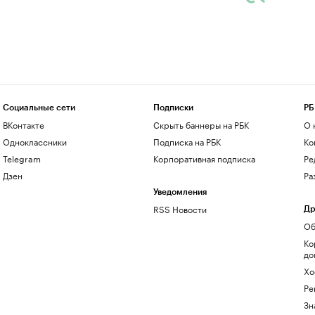
Социальные сети
Подписки
РБ
ВКонтакте
Скрыть баннеры на РБК
О 
Одноклассники
Подписка на РБК
Ко
Telegram
Корпоративная подписка
Ре
Дзен
Ра
Уведомления
RSS Новости
Др
Об
Ко
до
Хо
Ре
Зн