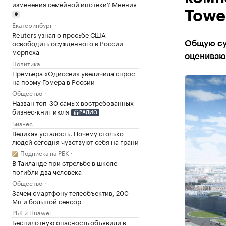
изменения семейной ипотеки? Мнения
Towe
Екатеринбург
Reuters узнал о просьбе США
освободить осужденного в России
Общую су
морпеха
оценивают
Политика
Премьера «Одиссеи» увеличила спрос
на поэму Гомера в России
Общество
Назван топ-30 самых востребованных
бизнес-книг июля
РАДИО
Бизнес
Великая усталость. Почему столько
людей сегодня чувствуют себя на грани
Подписка на РБК
В Таиланде при стрельбе в школе
погибли два человека
Общество
Зачем смартфону телеобъектив, 200
Мп и большой сенсор
РБК и Huawei
Беспилотную опасность объявили в