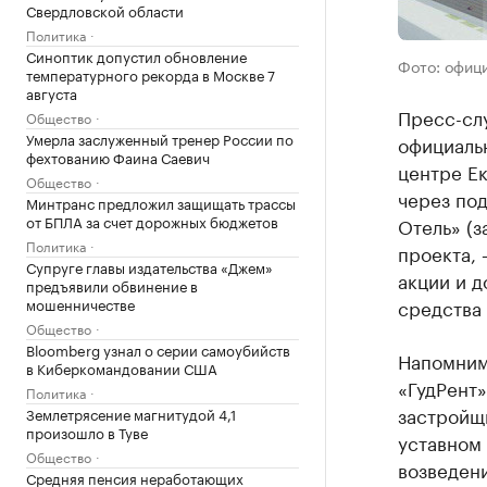
Свердловской области
Политика
Синоптик допустил обновление
Фото: офиц
температурного рекорда в Москве 7
августа
Пресс-сл
Общество
Умерла заслуженный тренер России по
официальн
фехтованию Фаина Саевич
центре Е
Общество
через по
Минтранс предложил защищать трассы
от БПЛА за счет дорожных бюджетов
Отель» (з
Политика
проекта,
Супруге главы издательства «Джем»
акции и д
предъявили обвинение в
средства 
мошенничестве
Общество
Bloomberg узнал о серии самоубийств
Напомним
в Киберкомандовании США
«ГудРент»
Политика
застройщи
Землетрясение магнитудой 4,1
произошло в Туве
уставном 
Общество
возведен
Средняя пенсия неработающих