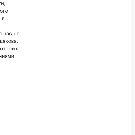
и,
ого
 в
я нас не
дакова,
которых
ниями