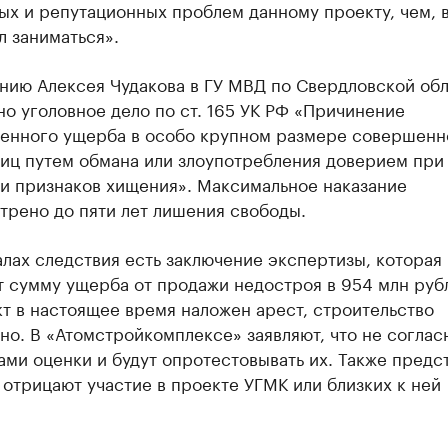
ых и репутационных проблем данному проекту, чем, 
ал заниматься».
нию Алексея Чудакова в ГУ МВД по Свердловской об
о уголовное дело по ст. 165 УК РФ «Причинение
енного ущерба в особо крупном размере совершенн
лиц путем обмана или злоупотребления доверием при
ии признаков хищения». Максимальное наказание
трено до пяти лет лишения свободы.
лах следствия есть заключение экспертизы, которая
 сумму ущерба от продажи недостроя в 954 млн руб
т в настоящее время наложен арест, строительство
о. В «Атомстройкомплексе» заявляют, что не соглас
ами оценки и будут опротестовывать их. Также предс
отрицают участие в проекте УГМК или близких к ней