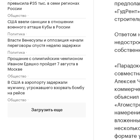
предполаг
превысила ₽35 тыс. в семи регионах
России
«ГудРент
Общество
строитель
США ввели санкции в отношении
военного атташе Кубы в России
Ответом 
Политика
Власти Венесуэлы и оппозиция начали
недостро
переговоры спустя неделю задержки
собственн
Политика
Прощание с олимпийским чемпионом
Иваном Едешко пройдет 7 августа в
«Парадокс
Москве
совместн
Общество
Алексея Ч
В США в аэропорту задержали
мужчину, угрожавшего взорвать бомбу
коммерче
на рейсе
объяснил
Общество
«Атомстр
намерени
Загрузить еще
вложенных
несколько
формате 