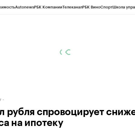
жимость
Autonews
РБК Компании
Телеканал
РБК Вино
Спорт
Школа упра
д
Стиль
Крипто
РБК Бизнес-среда
Дискуссионный клуб
Исследования
К
рагентов
Политика
Экономика
Бизнес
Технологии и медиа
Финансы
Рын
г
л рубля спровоцирует сниж
са на ипотеку