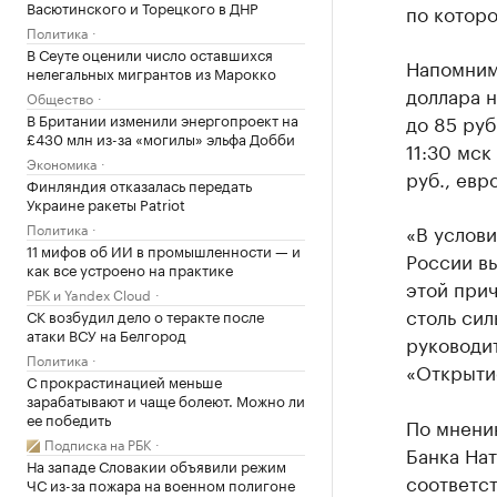
Васютинского и Торецкого в ДНР
по которо
Политика
В Сеуте оценили число оставшихся
Напомним
нелегальных мигрантов из Марокко
доллара н
Общество
В Британии изменили энергопроект на
до 85 руб
£430 млн из-за «могилы» эльфа Добби
11:30 мск
Экономика
руб., евр
Финляндия отказалась передать
Украине ракеты Patriot
Политика
«В услови
11 мифов об ИИ в промышленности — и
России в
как все устроено на практике
этой прич
РБК и Yandex Cloud
столь сил
СК возбудил дело о теракте после
атаки ВСУ на Белгород
руководи
Политика
«Открыти
С прокрастинацией меньше
зарабатывают и чаще болеют. Можно ли
ее победить
По мнени
Подписка на РБК
Банка Нат
На западе Словакии объявили режим
соответс
ЧС из-за пожара на военном полигоне