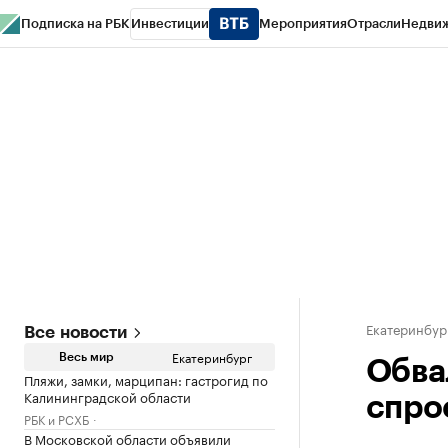
Подписка на РБК
Инвестиции
Мероприятия
Отрасли
Недви
РБК Курсы
РБК Life
Тренды
Визионеры
Национальные проекты
Горо
Спецпроекты СПб
Конференции СПб
Спецпроекты
Проверка конт
Екатеринбур
Все новости
Екатеринбург
Весь мир
Обва
Пляжи, замки, марципан: гастрогид по
Калининградской области
спро
РБК и РСХБ
В Московской области объявили