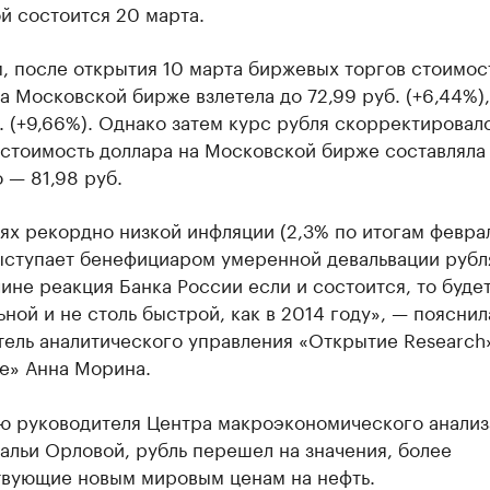
й состоится 20 марта.
, после открытия 10 марта биржевых торгов стоимос
а Московской бирже взлетела до 72,99 руб. (+6,44%)
. (+9,66%). Однако затем курс рубля скорректировалс
 стоимость доллара на Московской бирже составляла
о — 81,98 руб.
ях рекордно низкой инфляции (2,3% по итогам февра
ыступает бенефициаром умеренной девальвации рубл
ине реакция Банка России если и состоится, то будет
ьной и не столь быстрой, как в 2014 году», — поясни
тель аналитического управления «Открытие Research
е» Анна Морина.
ю руководителя Центра макроэкономического анализ
альи Орловой, рубль перешел на значения, более
твующие новым мировым ценам на нефть.