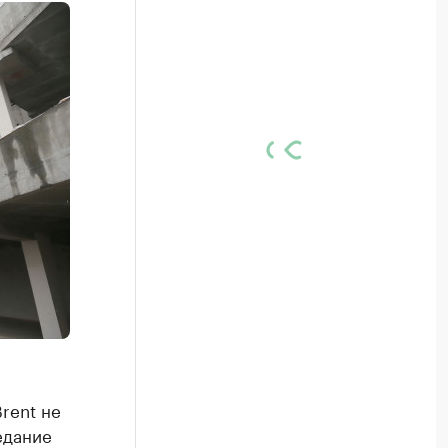
rent не
едание