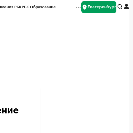
Екатеринбург
вления РБК
РБК Образование
редитные рейтинги
Франшизы
Газета
ок наличной валюты
ение