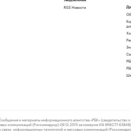
Уведомления
RSS Новости
Др
Об
Ко
до
Хо
Ре
Зн
Са
РБ
РБ
Шк
ения и материалы информационного агентства «РБК» (свидетельство о 
овых коммуникаций (Роскомнадзор) 09.12.2015 за номером ИА №ФС77-63848) 
 связи, информационных технологий и массовых коммуникаций (Роскомнадз