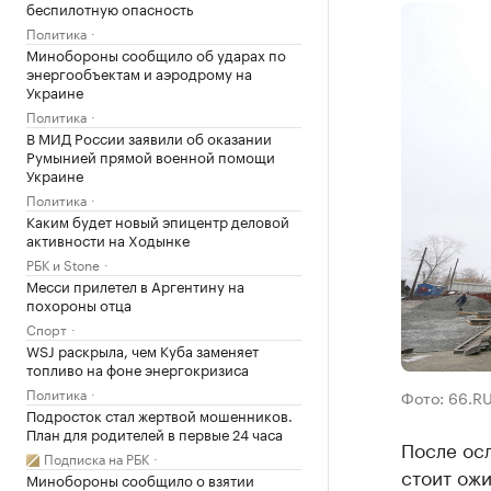
беспилотную опасность
Политика
Минобороны сообщило об ударах по
энергообъектам и аэродрому на
Украине
Политика
В МИД России заявили об оказании
Румынией прямой военной помощи
Украине
Политика
Каким будет новый эпицентр деловой
активности на Ходынке
РБК и Stone
Месси прилетел в Аргентину на
похороны отца
Спорт
WSJ раскрыла, чем Куба заменяет
топливо на фоне энергокризиса
Политика
Фото: 66.R
Подросток стал жертвой мошенников.
План для родителей в первые 24 часа
После осл
Подписка на РБК
стоит ожи
Минобороны сообщило о взятии