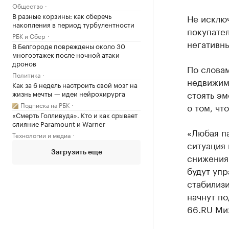
Общество
В разные корзины: как сберечь
Не исключ
накопления в период турбулентности
покупател
РБК и Сбер
негативн
В Белгороде повреждены около 30
многоэтажек после ночной атаки
дронов
По словам
Политика
недвижим
Как за 6 недель настроить свой мозг на
стоять эм
жизнь мечты — идеи нейрохирурга
Подписка на РБК
о том, чт
«Смерть Голливуда». Кто и как срывает
слияние Paramount и Warner
«Любая па
Технологии и медиа
ситуация 
Загрузить еще
снижения 
будут упр
стабилизи
начнут по
66.RU Ми