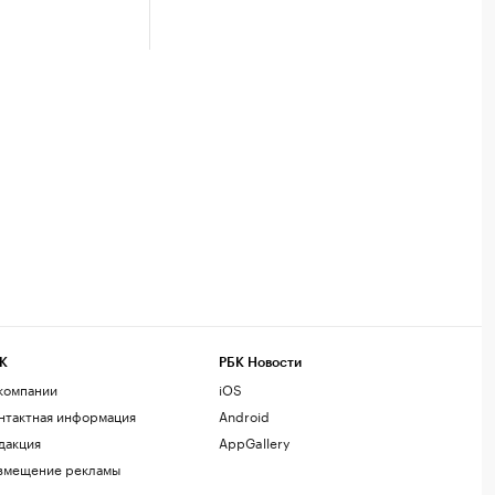
К
РБК Новости
компании
iOS
нтактная информация
Android
дакция
AppGallery
змещение рекламы