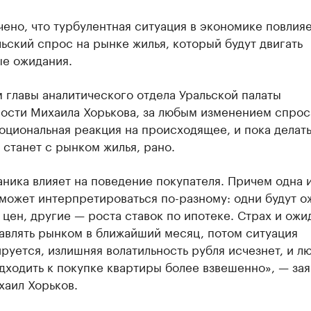
ено, что турбулентная ситуация в экономике повлияе
ьский спрос на рынке жилья, который будут двигать
ые ожидания.
 главы аналитического отдела Уральской палаты
ости Михаила Хорькова, за любым изменением спрос
оциональная реакция на происходящее, и пока делат
о станет с рынком жилья, рано.
ника влияет на поведение покупателя. Причем одна и
может интерпретироваться по-разному: одни будут о
цен, другие — роста ставок по ипотеке. Страх и ожи
авлять рынком в ближайший месяц, потом ситуация
руется, излишняя волатильность рубля исчезнет, и л
дходить к покупке квартиры более взвешенно», — зая
хаил Хорьков.