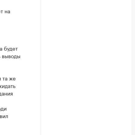
т на
а будет
ь выводы
 та же
жидать
дания
юди
вил