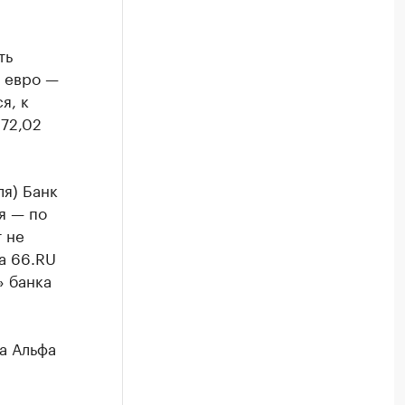
ть
, евро —
я, к
 72,02
ля) Банк
я — по
 не
ла 66.RU
» банка
а Альфа