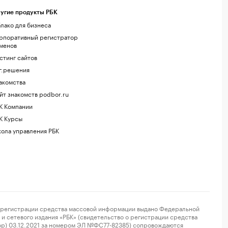
угие продукты РБК
лако для бизнеса
рпоративный регистратор
менов
стинг сайтов
г.решения
акомства
йт знакомств podbor.ru
К Компании
К Курсы
ола управления РБК
регистрации средства массовой информации выдано Федеральной
и сетевого издания «РБК» (свидетельство о регистрации средства
ор) 03.12.2021 за номером ЭЛ №ФС77-82385) сопровождаются