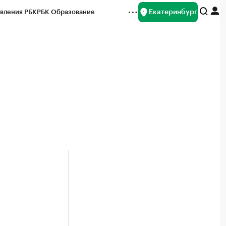
Екатеринбург
вления РБК
РБК Образование
редитные рейтинги
Франшизы
Газета
ок наличной валюты