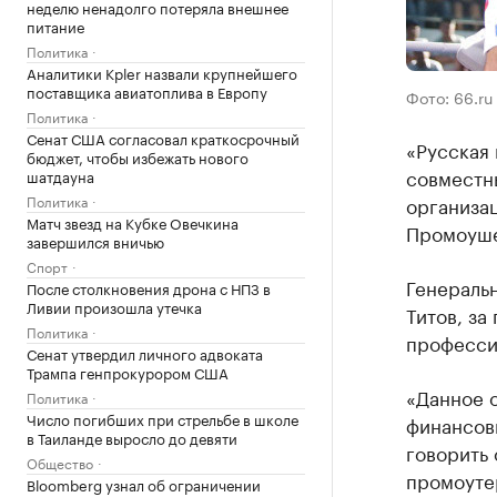
неделю ненадолго потеряла внешнее
питание
Политика
Аналитики Kpler назвали крупнейшего
поставщика авиатоплива в Европу
Фото: 66.ru
Политика
Сенат США согласовал краткосрочный
«Русская 
бюджет, чтобы избежать нового
совместн
шатдауна
Политика
организа
Матч звезд на Кубке Овечкина
Промоуше
завершился вничью
Спорт
Генераль
После столкновения дрона с НПЗ в
Ливии произошла утечка
Титов, за
Политика
професси
Сенат утвердил личного адвоката
Трампа генпрокурором США
«Данное о
Политика
Число погибших при стрельбе в школе
финансов
в Таиланде выросло до девяти
говорить 
Общество
промоутер
Bloomberg узнал об ограничении