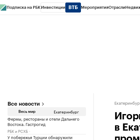
Подписка на РБК
Инвестиции
Мероприятия
Отрасли
Недви
РБК Курсы
РБК Life
Тренды
Визионеры
Национальные проекты
Горо
Спецпроекты СПб
Конференции СПб
Спецпроекты
Проверка конт
Екатеринбур
Все новости
Екатеринбург
Весь мир
Игор
Фермы, рестораны и отели Дальнего
Востока. Гастрогид
в Ек
РБК и РСХБ
У побережья Турции обнаружили
пром