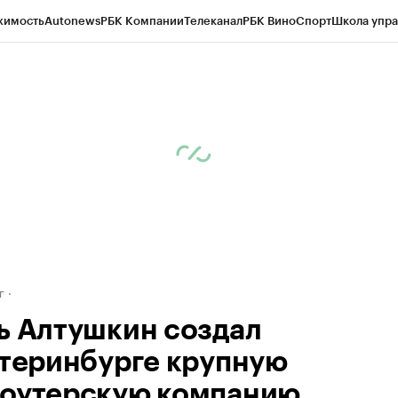
жимость
Autonews
РБК Компании
Телеканал
РБК Вино
Спорт
Школа упра
д
Стиль
Крипто
РБК Бизнес-среда
Дискуссионный клуб
Исследования
К
рагентов
Политика
Экономика
Бизнес
Технологии и медиа
Финансы
Рын
г
ь Алтушкин создал
атеринбурге крупную
оутерскую компанию