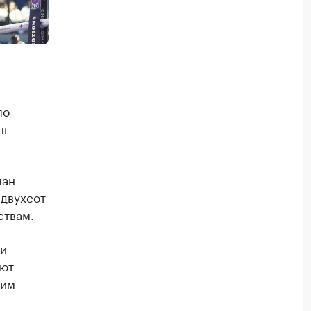
по
нг
ман
 двухсот
ствам.
 и
яют
щим