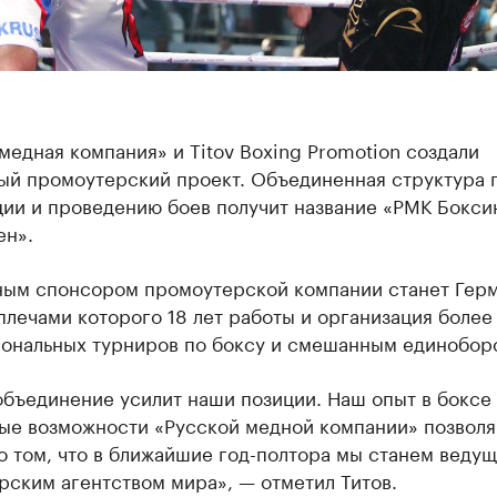
медная компания» и Titov Boxing Promotion создали
ый промоутерский проект. Объединенная структура 
ции и проведению боев получит название «РМК Бокси
н».
ным спонсором промоутерской компании станет Гер
 плечами которого 18 лет работы и организация более
ональных турниров по боксу и смешанным единобор
бъединение усилит наши позиции. Наш опыт в боксе
ые возможности «Русской медной компании» позвол
о том, что в ближайшие год-полтора мы станем веду
ским агентством мира», — отметил Титов.