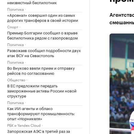
неизвестный беспилотник
Политика
«Арсенал» совершил один из самых
Агентство
дорогих трансферов в своей истории
смешанны
Спорт
Премьер Болгарии сообщил о взрыве
беспилотника рядом с газопроводом
Политика
Развожаев сообщил подробности двух
атак ВСУ на Севастополь
Политика
Во Внуково ввели прием и отправку
рейсов по согласованию
Общество
В ЕС предложили передать
замороженные активы России новой
структуре
Политика
Как ИИ-агенты и облако
трансформируют промышленность:
опыт «Норникеля»
РБК и Yandex Cloud
Запорожская АЭС в третий раз за