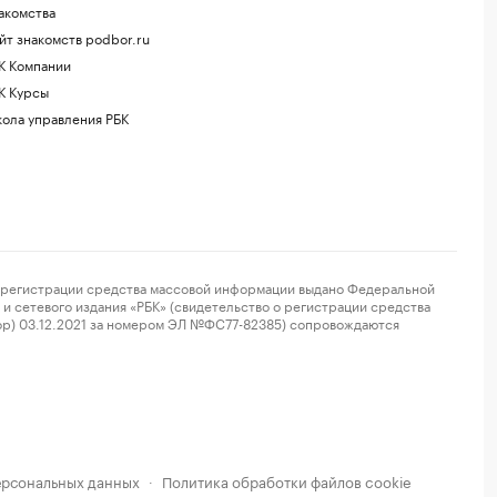
акомства
йт знакомств podbor.ru
К Компании
К Курсы
ола управления РБК
регистрации средства массовой информации выдано Федеральной
и сетевого издания «РБК» (свидетельство о регистрации средства
ор) 03.12.2021 за номером ЭЛ №ФС77-82385) сопровождаются
ерсональных данных
Политика обработки файлов cookie
·