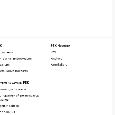
К
РБК Новости
компании
iOS
нтактная информация
Android
дакция
AppGallery
змещение рекламы
угие продукты РБК
лако для бизнеса
рпоративный регистратор
менов
стинг сайтов
г.решения