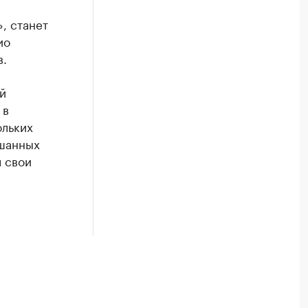
, станет
ио
в.
й
 в
ольких
ешанных
 свои