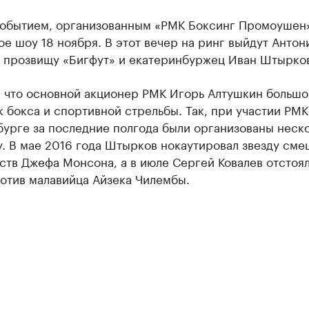
обытием, организованным «РМК Боксинг Промоушен»
е шоу 18 ноября. В этот вечер на ринг выйдут Антон
о прозвищу «Бигфут» и екатеринбуржец Иван Штырко
, что основной акционер РМК Игорь Алтушкин большо
 бокса и спортивной стрельбы. Так, при участии РМК
бурге за последние полгода были организованы неск
у. В мае 2016 года Штырков нокаутировал звезду см
тв Джефа Монсона, а в июле Сергей Ковалев отстоял
отив малавийца Айзека Чилембы.