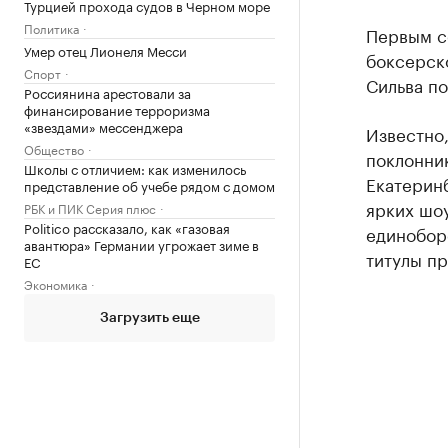
Турцией прохода судов в Черном море
Политика
Первым с
Умер отец Лионеля Месси
боксерско
Спорт
Сильва п
Россиянина арестовали за
финансирование терроризма
«звездами» мессенджера
Известно
Общество
поклонник
Школы с отличием: как изменилось
Екатерин
представление об учебе рядом с домом
ярких шо
РБК и ПИК Серия плюс
Politico рассказало, как «газовая
единоборс
авантюра» Германии угрожает зиме в
титулы пр
ЕС
Экономика
Загрузить еще