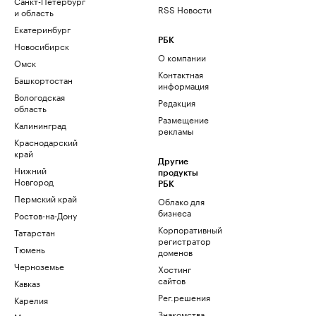
Санкт-Петербург
RSS Новости
и область
Екатеринбург
РБК
Новосибирск
О компании
Омск
Контактная
Башкортостан
информация
Вологодская
Редакция
область
Размещение
Калининград
рекламы
Краснодарский
край
Другие
Нижний
продукты
Новгород
РБК
Пермский край
Облако для
бизнеса
Ростов-на-Дону
Корпоративный
Татарстан
регистратор
Тюмень
доменов
Черноземье
Хостинг
сайтов
Кавказ
Рег.решения
Карелия
Знакомства