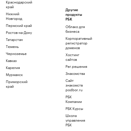
Краснодарский
край
Другие
Нижний
продукты
Новгород
РБК
Пермский край
Облако для
бизнеса
Ростов-на-Дону
Корпоративный
Татарстан
регистратор
Тюмень
доменов
Черноземье
Хостинг
сайтов
Кавказ
Рег.решения
Карелия
Знакомства
Мурманск
Сайт
Приморский
знакомств
край
podbor.ru
РБК
Компании
РБК Курсы
Школа
управления
РБК