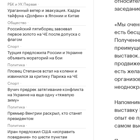
относите
РБК и УК Первая
заседание
Ураганный ветер и эвакуация. Кадры
тайфуна «Долфин» в Японии и Китае
Общество
«Мы очен
Российский пятиборец завоевал
есть бес
первое золото на ЧЕ после допуска с
Полученн
флагом
Спорт
преимуще
Турция предложила России и Украине
выставок.
объявить мораторий на бои
продвижен
Политика
есть жела
Пловец Степанов встал на колени и
извинился за критику Парижа на ЧЕ
организо
Спорт
неоднокра
Вучич предрек затягивание конфликта
на Украине на еще одну «тяжелую
зиму»
Напомним
Политика
выставку
Премьер Венгрии раскрыл, кто станет
опыт ее 
президентом
самом вы
Политика
Иран предложил США «исправить
поведение» по шести пунктам