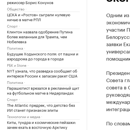
режиссер Борис Конунов
Общество
Одним из
ЦСКА и «Ростов» сыграли нулевую
ничью в матче РПЛ
экономиче
Спорт
участии П
Клинтон назвала одобрение Путина
Белорусси
более желанным для Трампа, чем
Нобелевка
заявки Е
Политика
универса
Будущее Ходынского поля: от пашни и
помощник
аэродрома до города в городе
РБК и Stone
NYT узнала, что разведка сообщает об
Президент
интересе России к запасам ракет США
Совета г
Политика
совета в 
Парашютист врезался в рекламный щит
на футбольном матче в Нидерландах
руководя
Спорт
междунар
The Atlantic предрек, что детство без
интеграц
ИИ станет признаком элиты
Технологии и медиа
Киты, тундра и космические пейзажи:
По слова
зачем ехать в восточную Арктику