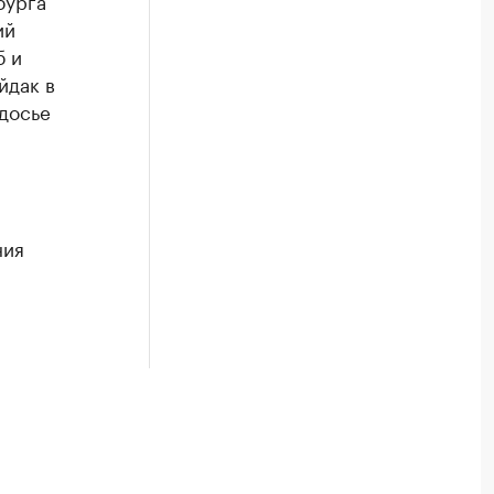
бурга
ий
б и
йдак в
досье
ния