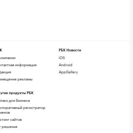
К
РБК Новости
компании
iOS
нтактная информация
Android
дакция
AppGallery
змещение рекламы
угие продукты РБК
лако для бизнеса
рпоративный регистратор
менов
стинг сайтов
г.решения