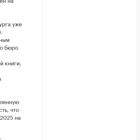
ен на
урга уже
.
тным
о бюро
й книги,
е
шленную
ть, что
-2025 на