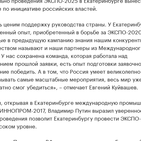
льно проведения ЭКСПО-2025 в Екатеринбурге вынес
 по инициативе российских властей.
ь ценим поддержку руководства страны. У Екатеринб
ценный опыт, приобретенный в борьбе за ЭКСПО-2020
ые в предыдущую кампанию знания нашим конкурен
ством называют и наши партнеры из Международног
 У нас сохранена команда, которая работала над
ием прошлой заявки, есть опыт подготовки заявочно
ние победить. А в том, что Россия умеет великолепно
вывать самые масштабные мероприятия, весь мир уж
тно смог убедиться», – отмечает Евгений Куйвашев.
, открывая в Екатеринбурге международную промы
 ИННОПРОМ-2017, Владимир Путин выразил увереннос
проведения позволит Екатеринбургу провести ЭКСПО
соком уровне.