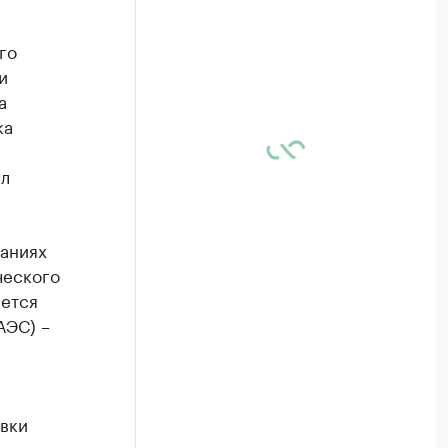
го
и
а
ка
ил
даниях
ческого
яется
АЭС) –
вки