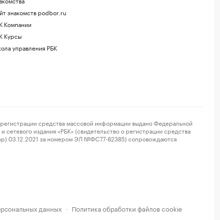
акомства
йт знакомств podbor.ru
К Компании
К Курсы
ола управления РБК
регистрации средства массовой информации выдано Федеральной
и сетевого издания «РБК» (свидетельство о регистрации средства
ор) 03.12.2021 за номером ЭЛ №ФС77-82385) сопровождаются
ерсональных данных
Политика обработки файлов cookie
·