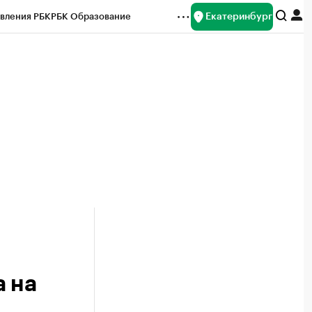
Екатеринбург
вления РБК
РБК Образование
редитные рейтинги
Франшизы
Газета
ок наличной валюты
а на