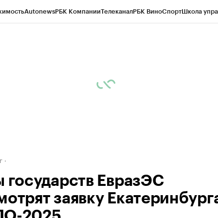
жимость
Autonews
РБК Компании
Телеканал
РБК Вино
Спорт
Школа упра
д
Стиль
Крипто
РБК Бизнес-среда
Дискуссионный клуб
Исследования
К
рагентов
Политика
Экономика
Бизнес
Технологии и медиа
Финансы
Рын
г
ы государств ЕвразЭС
мотрят заявку Екатеринбург
ПО-2025