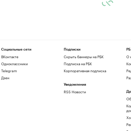
Социальные сети
Подписки
РБ
ВКонтакте
Скрыть баннеры на РБК
О 
Одноклассники
Подписка на РБК
Ко
Telegram
Корпоративная подписка
Ре
Дзен
Ра
Уведомления
RSS Новости
Др
Об
Ко
до
Хо
Ре