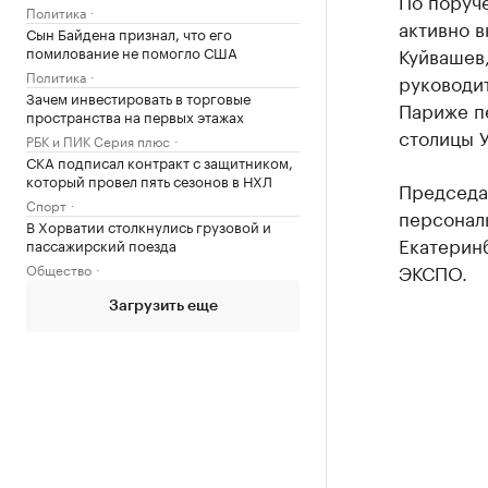
По поруч
Политика
активно 
Сын Байдена признал, что его
помилование не помогло США
Куйвашев,
Политика
руководит
Зачем инвестировать в торговые
Париже п
пространства на первых этажах
столицы У
РБК и ПИК Серия плюс
СКА подписал контракт с защитником,
который провел пять сезонов в НХЛ
Председа
Спорт
персонал
В Хорватии столкнулись грузовой и
Екатеринб
пассажирский поезда
ЭКСПО.
Общество
Загрузить еще