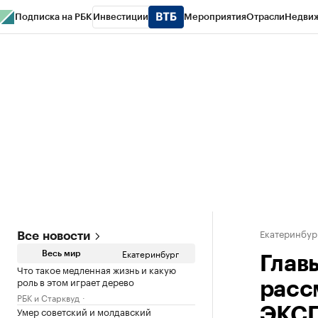
Подписка на РБК
Инвестиции
Мероприятия
Отрасли
Недви
РБК Курсы
РБК Life
Тренды
Визионеры
Национальные проекты
Горо
Спецпроекты СПб
Конференции СПб
Спецпроекты
Проверка конт
Екатеринбур
Все новости
Екатеринбург
Весь мир
Глав
Что такое медленная жизнь и какую
роль в этом играет дерево
расс
РБК и Старквуд
Умер советский и молдавский
ЭКС