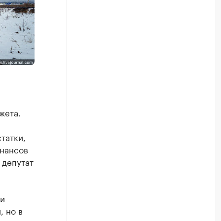
жета.
татки,
инансов
 депутат
ди
, но в