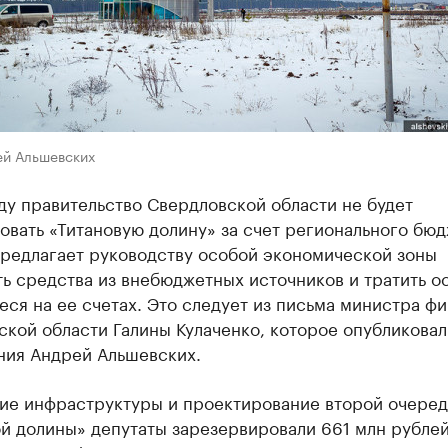
ей Альшевских
ду правительство Свердловской области не будет
вать «Титановую долину» за счет регионального бюд
редлагает руководству особой экономической зоны
ь средства из внебюджетных источников и тратить ос
ся на ее счетах. Это следует из письма министра ф
кой области Галины Кулаченко, которое опубликовал
ния Андрей Альшевских.
тие инфраструктуры и проектирование второй очере
й долины» депутаты зарезервировали 661 млн рублей