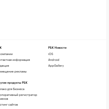
К
РБК Новости
компании
iOS
нтактная информация
Android
дакция
AppGallery
змещение рекламы
угие продукты РБК
лако для бизнеса
рпоративный регистратор
менов
стинг сайтов