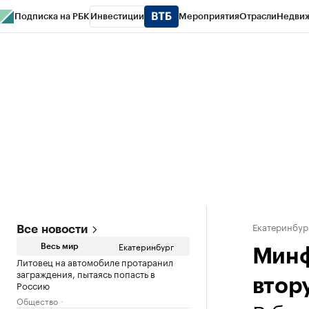
Подписка на РБК
Инвестиции
Мероприятия
Отрасли
Недви
РБК Курсы
РБК Life
Тренды
Визионеры
Национальные проекты
Горо
Спецпроекты СПб
Конференции СПб
Спецпроекты
Проверка конт
Екатеринбур
Все новости
Екатеринбург
Весь мир
Минф
Литовец на автомобиле протаранил
заграждения, пытаясь попасть в
втор
Россию
Общество