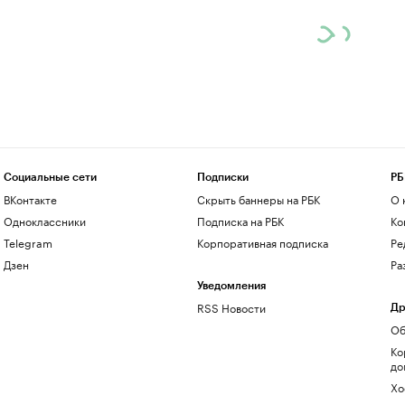
Социальные сети
Подписки
РБ
ВКонтакте
Скрыть баннеры на РБК
О 
Одноклассники
Подписка на РБК
Ко
Telegram
Корпоративная подписка
Ре
Дзен
Ра
Уведомления
RSS Новости
Др
Об
Ко
до
Хо