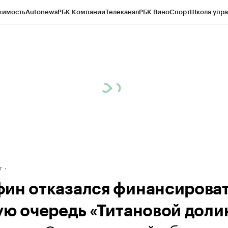
жимость
Autonews
РБК Компании
Телеканал
РБК Вино
Спорт
Школа упра
д
Стиль
Крипто
РБК Бизнес-среда
Дискуссионный клуб
Исследования
К
рагентов
Политика
Экономика
Бизнес
Технологии и медиа
Финансы
Рын
г
ин отказался финансирова
ую очередь «Титановой доли