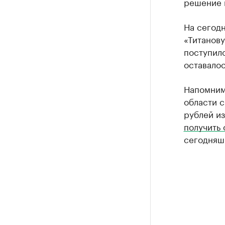
решение 
На сегод
«Титанову
поступило
оставалос
Напомним,
области с
рублей из
получить 
сегодняш