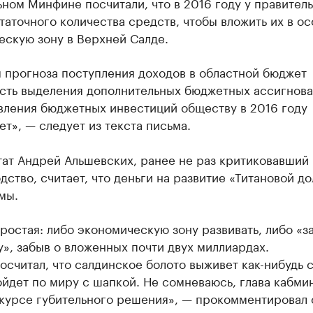
ном Минфине посчитали, что в 2016 году у правитель
таточного количества средств, чтобы вложить их в о
ескую зону в Верхней Салде.
 прогноза поступления доходов в областной бюджет
сть выделения дополнительных бюджетных ассигнова
вления бюджетных инвестиций обществу в 2016 году
ет», — следует из текста письма.
тат Андрей Альшевских, ранее не раз критиковавший
дство, считает, что деньги на развитие «Титановой д
мы.
ростая: либо экономическую зону развивать, либо «з
», забыв о вложенных почти двух миллиардах.
считал, что салдинское болото выживет как-нибудь 
йдет по миру с шапкой. Не сомневаюсь, глава кабми
 курсе губительного решения», — прокомментировал 