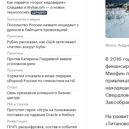
Как перейти «порог недоверия»:
Слащева и Wylsacom — о новых
технологиях
РАДИО
Технологии и медиа
Посольство России назвало инцидент с
дроном в Лейпциге провокацией
Политика
Рубио рассказал, как США затягивают
Фото: Андр
«петлю» вокруг Кубы
Политика
В 2016 го
Против Катерины Гордеевой завели
уголовное дело
финансиро
Политика
Минфин п
Хорватия отказала в визах лидерам
привлекат
сборной России по гимнастике на ЧЕ
находящие
Спорт
Семь признаков успешного бизнес-
Свердловс
центра
Заксобра
РБК и Upside
Прототип героя «Игры на понижение»
поставил на падение Oracle и Nebius
На разви
Инвестиции
«Титаново
ГКЧП: расшифровка, состав и события