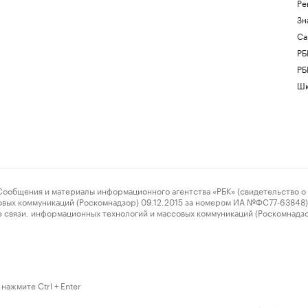
Ре
Зн
Са
РБ
РБ
Шк
ения и материалы информационного агентства «РБК» (свидетельство о 
овых коммуникаций (Роскомнадзор) 09.12.2015 за номером ИА №ФС77-63848) 
 связи, информационных технологий и массовых коммуникаций (Роскомнадз
нажмите Ctrl + Enter