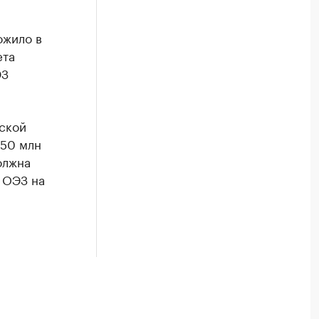
ожило в
ета
ЭЗ
ской
650 млн
олжна
 ОЭЗ на