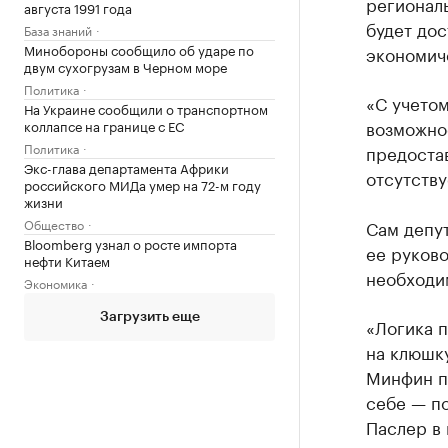
региональ
августа 1991 года
будет дос
База знаний
Минобороны сообщило об ударе по
экономич
двум сухогрузам в Черном море
Политика
«С учетом
На Украине сообщили о транспортном
возможно
коллапсе на границе с ЕС
Политика
предоста
Экс-глава департамента Африки
отсутству
российского МИДа умер на 72-м году
жизни
Общество
Сам депу
Bloomberg узнал о росте импорта
ее руково
нефти Китаем
необходи
Экономика
Загрузить еще
«Логика п
на клюшку
Минфин по
себе — по
Паслер в