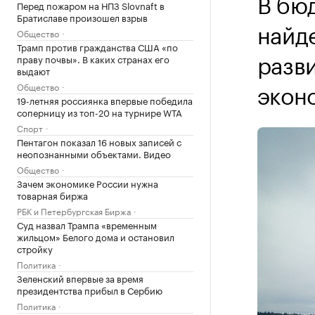
В бю
Перед пожаром на НПЗ Slovnaft в
Братиславе произошел взрыв
найд
Общество
Трамп против гражданства США «по
разв
праву почвы». В каких странах его
выдают
экон
Общество
19-летняя россиянка впервые победила
соперницу из топ-20 на турнире WTA
Спорт
Пентагон показал 16 новых записей с
неопознанными объектами. Видео
Общество
Зачем экономике России нужна
товарная биржа
РБК и Петербургская Биржа
Суд назвал Трампа «временным
жильцом» Белого дома и остановил
стройку
Политика
Зеленский впервые за время
президентства прибыл в Сербию
Политика