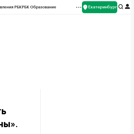
Екатеринбург
вления РБК
РБК Образование
редитные рейтинги
Франшизы
Газета
ок наличной валюты
ть
.
ны»