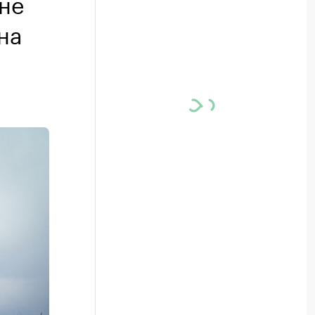
не
на