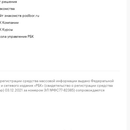
г.решения
акомства
йт знакомств podbor.ru
К Компании
К Курсы
ола управления РБК
регистрации средства массовой информации выдано Федеральной
и сетевого издания «РБК» (свидетельство о регистрации средства
ор) 03.12.2021 за номером ЭЛ №ФС77-82385) сопровождаются