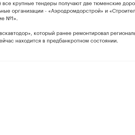
) все крупные тендеры получают две тюменские дор
ьные организации - «Аэродромдорстрой» и «Строите
ие №1».
вскавтодор», который ранее ремонтировал регионал
ейчас находится в предбанкротном состоянии.