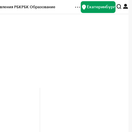
Екатеринбург
вления РБК
РБК Образование
редитные рейтинги
Франшизы
Газета
ок наличной валюты