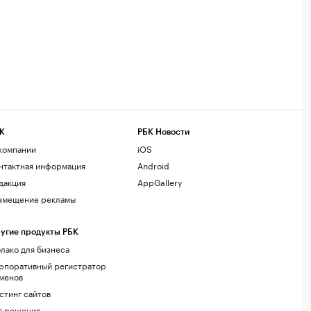
К
РБК Новости
компании
iOS
нтактная информация
Android
дакция
AppGallery
змещение рекламы
угие продукты РБК
лако для бизнеса
рпоративный регистратор
менов
стинг сайтов
г.решения