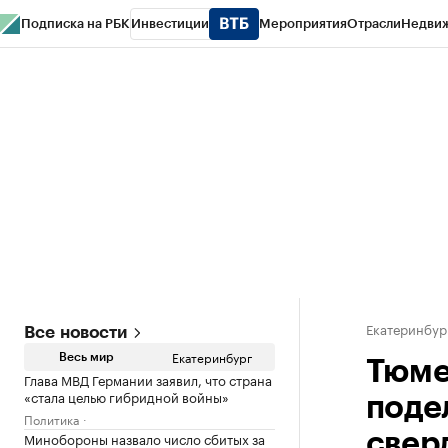
Подписка на РБК
Инвестиции
Мероприятия
Отрасли
Недви
РБК Курсы
РБК Life
Тренды
Визионеры
Национальные проекты
Горо
Спецпроекты СПб
Конференции СПб
Спецпроекты
Проверка конт
Екатеринбур
Все новости
Екатеринбург
Весь мир
Тюме
Глава МВД Германии заявил, что страна
«стала целью гибридной войны»
поде
Политика
Минобороны назвало число сбитых за
свер