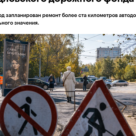
од запланирован ремонт более ста километров автод
ьного значения.