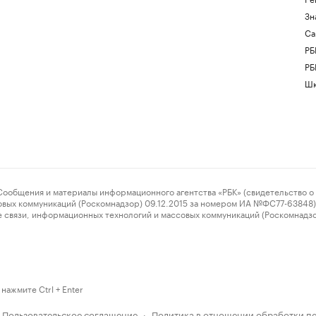
Зн
Са
РБ
РБ
Шк
ения и материалы информационного агентства «РБК» (свидетельство о 
овых коммуникаций (Роскомнадзор) 09.12.2015 за номером ИА №ФС77-63848) 
 связи, информационных технологий и массовых коммуникаций (Роскомнадз
нажмите Ctrl + Enter
Пользовательское соглашение
Политика в отношении обработки п
·