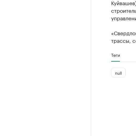
Куйвашев
строител
управлен
«Свердло
трассы, с
Теги
null