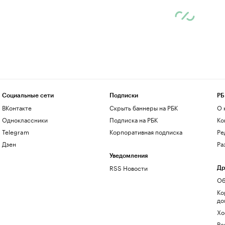
Социальные сети
Подписки
РБ
ВКонтакте
Скрыть баннеры на РБК
О 
Одноклассники
Подписка на РБК
Ко
Telegram
Корпоративная подписка
Ре
Дзен
Ра
Уведомления
RSS Новости
Др
Об
Ко
до
Хо
Ре