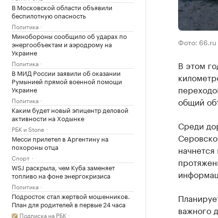
В Московской области объявили
беспилотную опасность
Политика
Минобороны сообщило об ударах по
Фото: 66.ru
энергообъектам и аэродрому на
Украине
Политика
В этом го
В МИД России заявили об оказании
километр
Румынией прямой военной помощи
переходов
Украине
общий объ
Политика
Каким будет новый эпицентр деловой
активности на Ходынке
Среди до
РБК и Stone
Серовског
Месси прилетел в Аргентину на
похороны отца
начнется 
Спорт
протяжен
WSJ раскрыла, чем Куба заменяет
информац
топливо на фоне энергокризиса
Политика
Подросток стал жертвой мошенников.
Планируе
План для родителей в первые 24 часа
важного д
Подписка на РБК