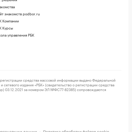
акомства
йт знакомств podbor.ru
К Компании
К Курсы
ола управления РБК
регистрации средства массовой информации выдано Федеральной
и сетевого издания «РБК» (свидетельство о регистрации средства
ор) 03.12.2021 за номером ЭЛ №ФС77-82385) сопровождаются
ерсональных данных
Политика обработки файлов cookie
·