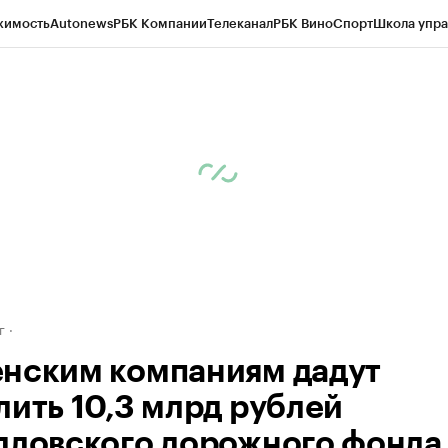
жимость
Autonews
РБК Компании
Телеканал
РБК Вино
Спорт
Школа упра
д
Стиль
Крипто
РБК Бизнес-среда
Дискуссионный клуб
Исследования
К
рагентов
Политика
Экономика
Бизнес
Технологии и медиа
Финансы
Рын
г
нским компаниям дадут
лить 10,3 млрд рублей
дловского дорожного фонда