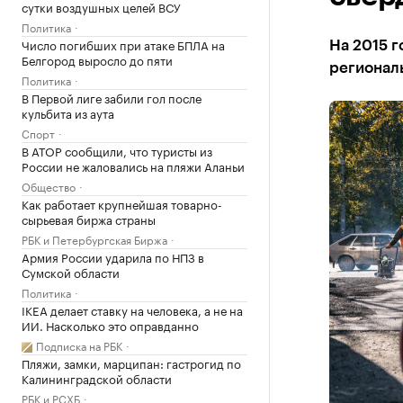
сутки воздушных целей ВСУ
Политика
Число погибших при атаке БПЛА на
На 2015 г
Белгород выросло до пяти
регионал
Политика
В Первой лиге забили гол после
кульбита из аута
Спорт
В АТОР сообщили, что туристы из
России не жаловались на пляжи Аланьи
Общество
Как работает крупнейшая товарно-
сырьевая биржа страны
РБК и Петербургская Биржа
Армия России ударила по НПЗ в
Сумской области
Политика
IKEA делает ставку на человека, а не на
ИИ. Насколько это оправданно
Подписка на РБК
Пляжи, замки, марципан: гастрогид по
Калининградской области
РБК и РСХБ