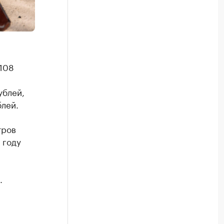
 108
ублей,
лей.
тров
 году
.