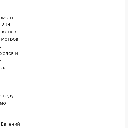
ремонт
а 294
лотна с
 метров.
ь
ходов и
и
нале
 году,
имо
 Евгений