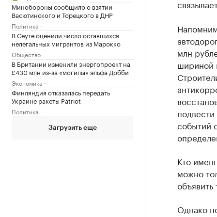
связывает
Минобороны сообщило о взятии
Васютинского и Торецкого в ДНР
Политика
Напомним,
В Сеуте оценили число оставшихся
автодорог
нелегальных мигрантов из Марокко
млн рубле
Общество
шириной 
В Британии изменили энергопроект на
£430 млн из-за «могилы» эльфа Добби
Строител
Экономика
антикорр
Финляндия отказалась передать
восстано
Украине ракеты Patriot
Политика
подвести 
событий с
Загрузить еще
определе
Кто именн
можно тол
объявить 
Однако по