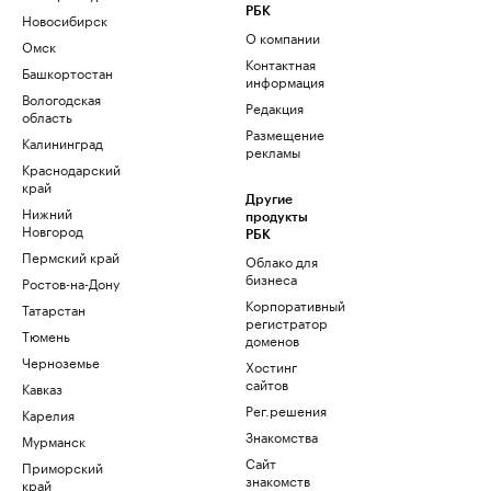
РБК
Новосибирск
О компании
Омск
Контактная
Башкортостан
информация
Вологодская
Редакция
область
Размещение
Калининград
рекламы
Краснодарский
край
Другие
Нижний
продукты
Новгород
РБК
Пермский край
Облако для
бизнеса
Ростов-на-Дону
Корпоративный
Татарстан
регистратор
Тюмень
доменов
Черноземье
Хостинг
сайтов
Кавказ
Рег.решения
Карелия
Знакомства
Мурманск
Сайт
Приморский
знакомств
край