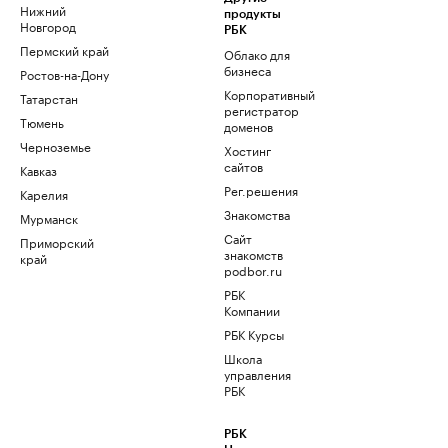
Нижний
продукты
Новгород
РБК
Пермский край
Облако для
бизнеса
Ростов-на-Дону
Корпоративный
Татарстан
регистратор
Тюмень
доменов
Черноземье
Хостинг
сайтов
Кавказ
Рег.решения
Карелия
Знакомства
Мурманск
Сайт
Приморский
знакомств
край
podbor.ru
РБК
Компании
РБК Курсы
Школа
управления
РБК
РБК