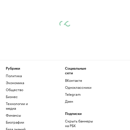
Рубрики
Социальные
сети
Политика
ВКонтакте
Экономика
Одноклассники
Общество
Telegram
Бизнес
Дзен
Технологии и
медиа
Финансы
Подписки
Скрыть баннеры
Биографии
на РБК
База знаний