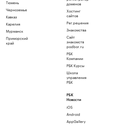
Тюмень
доменов
Черноземье
Хостинг
сайтов
Кавказ
Рег.решения
Карелия
Знакомства
Мурманск
Сайт
Приморский
знакомств
край
podbor.ru
РБК
Компании
РБК Курсы
Школа
управления
РБК
РБК
Новости
iOS
Android
AppGallery