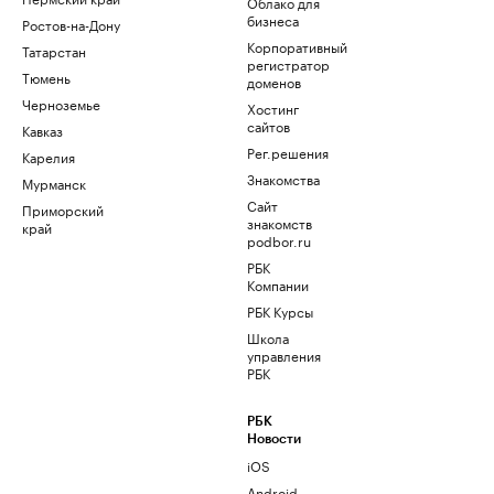
Облако для
бизнеса
Ростов-на-Дону
Корпоративный
Татарстан
регистратор
Тюмень
доменов
Черноземье
Хостинг
сайтов
Кавказ
Рег.решения
Карелия
Знакомства
Мурманск
Сайт
Приморский
знакомств
край
podbor.ru
РБК
Компании
РБК Курсы
Школа
управления
РБК
РБК
Новости
iOS
Android