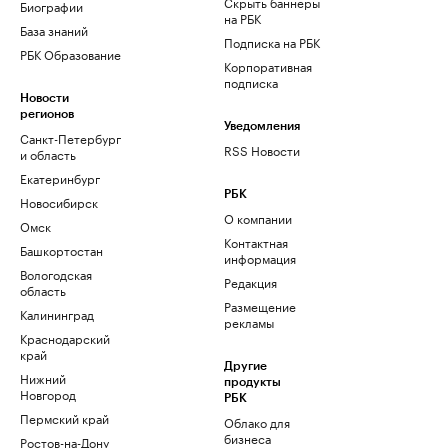
Скрыть баннеры
Биографии
на РБК
База знаний
Подписка на РБК
РБК Образование
Корпоративная
подписка
Новости
регионов
Уведомления
Санкт-Петербург
RSS Новости
и область
Екатеринбург
РБК
Новосибирск
О компании
Омск
Контактная
Башкортостан
информация
Вологодская
Редакция
область
Размещение
Калининград
рекламы
Краснодарский
край
Другие
Нижний
продукты
Новгород
РБК
Пермский край
Облако для
бизнеса
Ростов-на-Дону