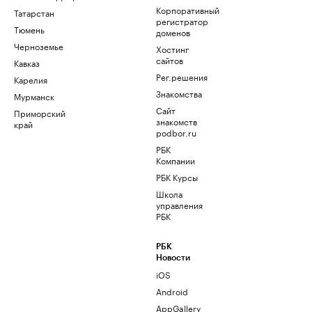
Корпоративный
Татарстан
регистратор
Тюмень
доменов
Черноземье
Хостинг
сайтов
Кавказ
Рег.решения
Карелия
Знакомства
Мурманск
Сайт
Приморский
знакомств
край
podbor.ru
РБК
Компании
РБК Курсы
Школа
управления
РБК
РБК
Новости
iOS
Android
AppGallery