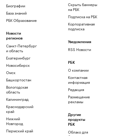
Скрыть баннеры
Биографии
на РБК
База знаний
Подписка на РБК
РБК Образование
Корпоративная
подписка
Новости
регионов
Уведомления
Санкт-Петербург
RSS Новости
и область
Екатеринбург
РБК
Новосибирск
О компании
Омск
Контактная
Башкортостан
информация
Вологодская
Редакция
область
Размещение
Калининград
рекламы
Краснодарский
край
Другие
Нижний
продукты
Новгород
РБК
Пермский край
Облако для