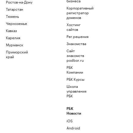
бизнеса
Ростов-на-Дону
Корпоративный
Татарстан
регистратор
Тюмень
доменов
Черноземье
Хостинг
сайтов
Кавказ
Рег.решения
Карелия
Знакомства
Мурманск
Сайт
Приморский
знакомств
край
podbor.ru
РБК
Компании
РБК Курсы
Школа
управления
РБК
РБК
Новости
iOS
Android