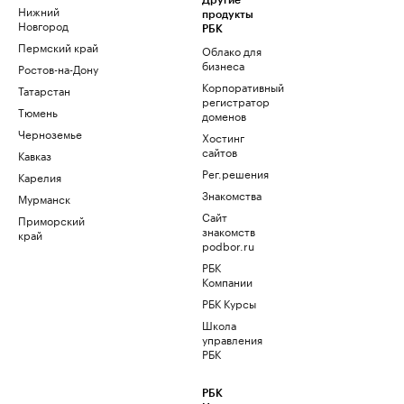
Другие
Нижний
продукты
Новгород
РБК
Пермский край
Облако для
бизнеса
Ростов-на-Дону
Корпоративный
Татарстан
регистратор
Тюмень
доменов
Черноземье
Хостинг
сайтов
Кавказ
Рег.решения
Карелия
Знакомства
Мурманск
Сайт
Приморский
знакомств
край
podbor.ru
РБК
Компании
РБК Курсы
Школа
управления
РБК
РБК