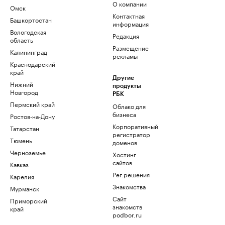
О компании
Омск
Контактная
Башкортостан
информация
Вологодская
Редакция
область
Размещение
Калининград
рекламы
Краснодарский
край
Другие
Нижний
продукты
Новгород
РБК
Пермский край
Облако для
бизнеса
Ростов-на-Дону
Корпоративный
Татарстан
регистратор
Тюмень
доменов
Черноземье
Хостинг
сайтов
Кавказ
Рег.решения
Карелия
Знакомства
Мурманск
Сайт
Приморский
знакомств
край
podbor.ru