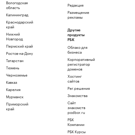
Вологодская
Редакция
область
Размещение
Калининград
рекламы
Краснодарский
край
Другие
Нижний
продукты
Новгород
РБК
Пермский край
Облако для
бизнеса
Ростов-на-Дону
Корпоративный
Татарстан
регистратор
Тюмень
доменов
Черноземье
Хостинг
сайтов
Кавказ
Рег.решения
Карелия
Знакомства
Мурманск
Сайт
Приморский
знакомств
край
podbor.ru
РБК
Компании
РБК Курсы