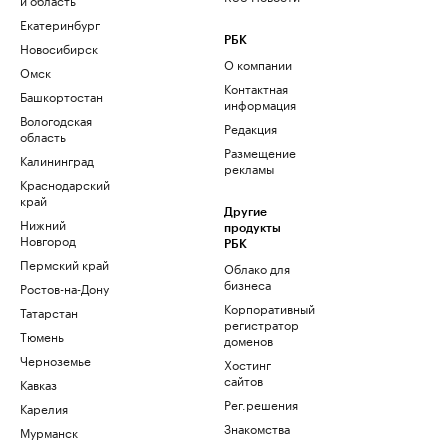
Екатеринбург
РБК
Новосибирск
О компании
Омск
Контактная
Башкортостан
информация
Вологодская
Редакция
область
Размещение
Калининград
рекламы
Краснодарский
край
Другие
Нижний
продукты
Новгород
РБК
Пермский край
Облако для
бизнеса
Ростов-на-Дону
Корпоративный
Татарстан
регистратор
Тюмень
доменов
Черноземье
Хостинг
сайтов
Кавказ
Рег.решения
Карелия
Знакомства
Мурманск