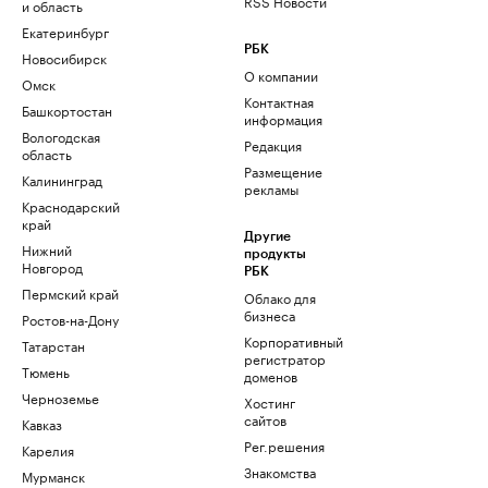
RSS Новости
и область
Екатеринбург
РБК
Новосибирск
О компании
Омск
Контактная
Башкортостан
информация
Вологодская
Редакция
область
Размещение
Калининград
рекламы
Краснодарский
край
Другие
Нижний
продукты
Новгород
РБК
Пермский край
Облако для
бизнеса
Ростов-на-Дону
Корпоративный
Татарстан
регистратор
Тюмень
доменов
Черноземье
Хостинг
сайтов
Кавказ
Рег.решения
Карелия
Знакомства
Мурманск