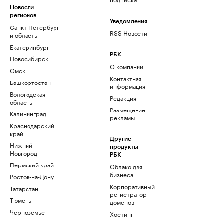
Новости
регионов
Уведомления
Санкт-Петербург
RSS Новости
и область
Екатеринбург
РБК
Новосибирск
О компании
Омск
Контактная
Башкортостан
информация
Вологодская
Редакция
область
Размещение
Калининград
рекламы
Краснодарский
край
Другие
Нижний
продукты
Новгород
РБК
Пермский край
Облако для
бизнеса
Ростов-на-Дону
Корпоративный
Татарстан
регистратор
Тюмень
доменов
Черноземье
Хостинг