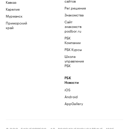
сайтов
Кавказ
Рег.решения
Карелия
Знакомства
Мурманск
Сайт
Приморский
знакомств
край
podbor.ru
РБК
Компании
РБК Курсы
Школа
управления
РБК
РБК
Новости
iOS
Android
AppGallery
© ООО «БИЗНЕСПРЕСС», АО «РОСБИЗНЕСКОНСАЛТИНГ», 1995–