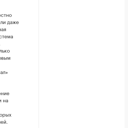
естно
или даже
ная
стема
.
лько
говым
рал»
ение
и на
торых
ей.