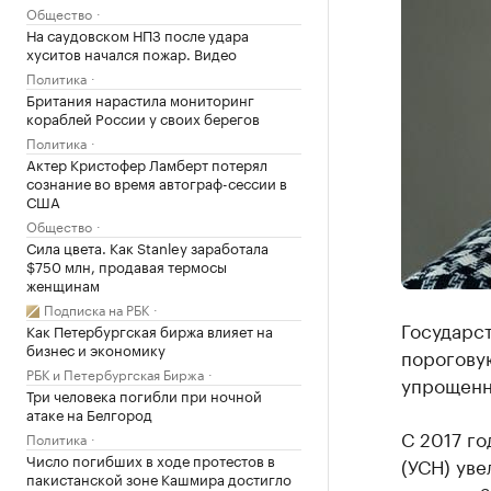
Общество
На саудовском НПЗ после удара
хуситов начался пожар. Видео
Политика
Британия нарастила мониторинг
кораблей России у своих берегов
Политика
Актер Кристофер Ламберт потерял
сознание во время автограф-сессии в
США
Общество
Сила цвета. Как Stanley заработала
$750 млн, продавая термосы
женщинам
Подписка на РБК
Государс
Как Петербургская биржа влияет на
бизнес и экономику
порогову
РБК и Петербургская Биржа
упрощенн
Три человека погибли при ночной
атаке на Белгород
С 2017 г
Политика
Число погибших в ходе протестов в
(УСН) уве
пакистанской зоне Кашмира достигло