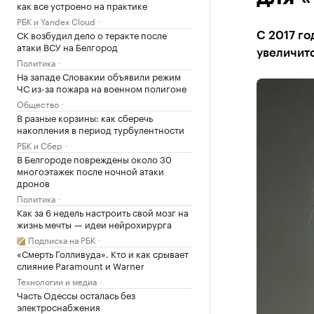
как все устроено на практике
РБК и Yandex Cloud
СК возбудил дело о теракте после
С 2017 г
атаки ВСУ на Белгород
увеличитс
Политика
На западе Словакии объявили режим
ЧС из-за пожара на военном полигоне
Общество
В разные корзины: как сберечь
накопления в период турбулентности
РБК и Сбер
В Белгороде повреждены около 30
многоэтажек после ночной атаки
дронов
Политика
Как за 6 недель настроить свой мозг на
жизнь мечты — идеи нейрохирурга
Подписка на РБК
«Смерть Голливуда». Кто и как срывает
слияние Paramount и Warner
Технологии и медиа
Часть Одессы осталась без
электроснабжения