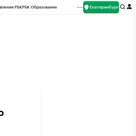
Екатеринбург
вления РБК
РБК Образование
редитные рейтинги
Франшизы
Газета
ок наличной валюты
о