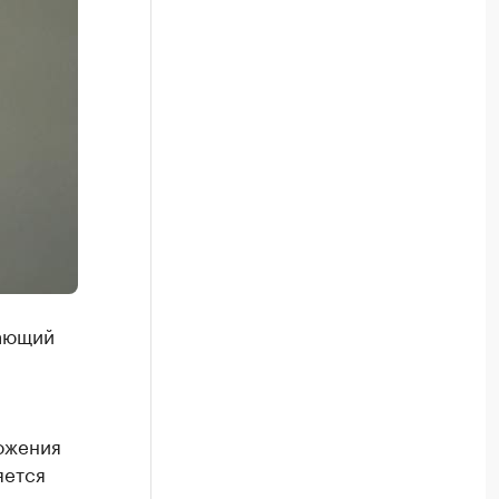
шающий
ожения
яется