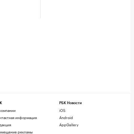
К
РБК Новости
компании
iOS
нтактная информация
Android
дакция
AppGallery
змещение рекламы