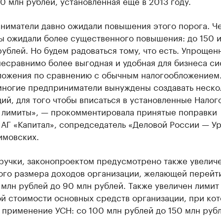
0 млн рублей, установленная еще в 2013 году.
ниматели давно ожидали повышения этого порога. Ч
мы ожидали более существенного повышения: до 150 
ублей. Но будем радоваться тому, что есть. Упрощен
есравнимо более выгодная и удобная для бизнеса си
ложения по сравнению с обычным налогообложением
многие предприниматели вынуждены создавать неско
ий, для того чтобы вписаться в установленные Нало
 лимиты», — прокомментировала принятые поправки
АГ «Капитал», сопредседатель «Деловой России — У
имовских.
ручки, законопроектом предусмотрено также увелич
ого размера доходов организации, желающей перейт
 млн рублей до 90 млн рублей. Также увеличен лимит
ой стоимости основных средств организации, при ко
применение УСН: со 100 млн рублей до 150 млн рубл