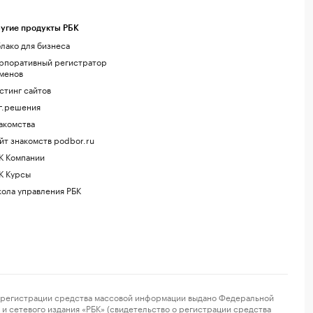
угие продукты РБК
лако для бизнеса
рпоративный регистратор
менов
стинг сайтов
г.решения
акомства
йт знакомств podbor.ru
К Компании
К Курсы
ола управления РБК
регистрации средства массовой информации выдано Федеральной
и сетевого издания «РБК» (свидетельство о регистрации средства