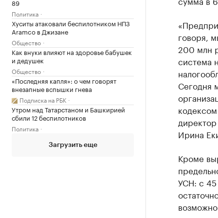
сумма в 6
89
Политика
Хуситы атаковали беспилотником НПЗ
«Предпри
Aramco в Джизане
говоря, 
Общество
200 млн р
Как внуки влияют на здоровье бабушек
система н
и дедушек
Общество
налогооб
«Последняя капля»: о чем говорят
Сегодня 
внезапные вспышки гнева
организац
Подписка на РБК
кодексом
Утром над Татарстаном и Башкирией
сбили 12 беспилотников
директор 
Политика
Ирина Ек
Загрузить еще
Кроме вы
предельн
УСН: с 45
остаточн
возможно 