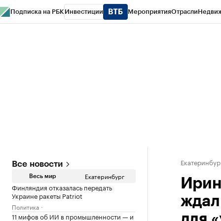
Подписка на РБК
Инвестиции
Мероприятия
Отрасли
Недви
РБК Курсы
РБК Life
Тренды
Визионеры
Национальные проекты
Горо
Спецпроекты СПб
Конференции СПб
Спецпроекты
Проверка конт
Екатеринбур
Все новости
Екатеринбург
Весь мир
Ирин
Финляндия отказалась передать
Украине ракеты Patriot
ждал
Политика
11 мифов об ИИ в промышленности — и
для 