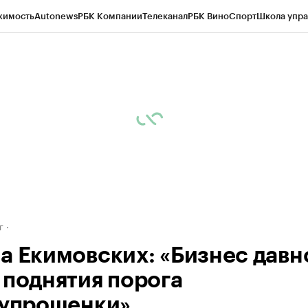
жимость
Autonews
РБК Компании
Телеканал
РБК Вино
Спорт
Школа упра
д
Стиль
Крипто
РБК Бизнес-среда
Дискуссионный клуб
Исследования
К
рагентов
Политика
Экономика
Бизнес
Технологии и медиа
Финансы
Рын
г
а Екимовских: «Бизнес давн
 поднятия порога
«упрощенки»