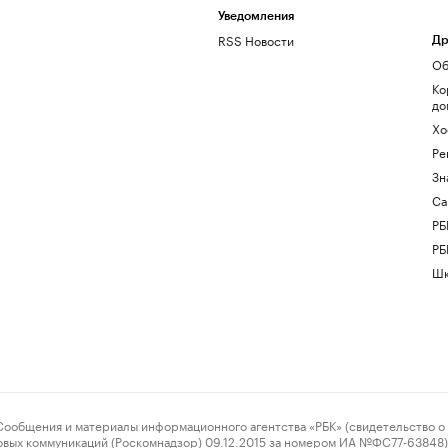
Уведомления
RSS Новости
Др
Об
Ко
до
Хо
Ре
Зн
Са
РБ
РБ
Шк
ения и материалы информационного агентства «РБК» (свидетельство о 
овых коммуникаций (Роскомнадзор) 09.12.2015 за номером ИА №ФС77-63848) 