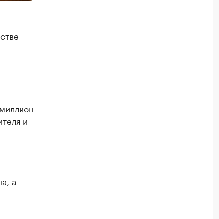
тстве
-
 миллион
ителя и
а
а, а