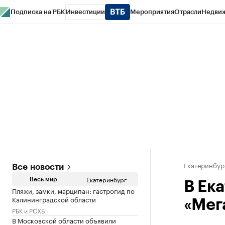
Подписка на РБК
Инвестиции
Мероприятия
Отрасли
Недви
РБК Курсы
РБК Life
Тренды
Визионеры
Национальные проекты
Горо
Спецпроекты СПб
Конференции СПб
Спецпроекты
Проверка конт
Екатеринбур
Все новости
Екатеринбург
Весь мир
В Ек
Пляжи, замки, марципан: гастрогид по
Калининградской области
«Мег
РБК и РСХБ
В Московской области объявили