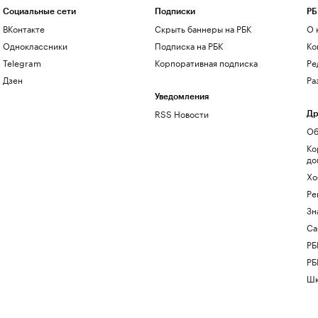
Социальные сети
Подписки
РБ
ВКонтакте
Скрыть баннеры на РБК
О 
Одноклассники
Подписка на РБК
Ко
Telegram
Корпоративная подписка
Ре
Дзен
Ра
Уведомления
RSS Новости
Др
Об
Ко
до
Хо
Ре
Зн
Са
РБ
РБ
Шк