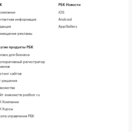
К
РБК Новости
компании
iOS
нтактная информация
Android
дакция
AppGallery
змещение рекламы
угие продукты РБК
лако для бизнеса
рпоративный регистратор
менов
стинг сайтов
г.решения
акомства
йт знакомств podbor.ru
К Компании
К Курсы
ола управления РБК