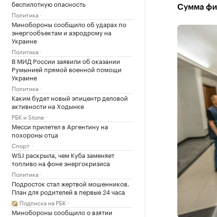
беспилотную опасность
Сумма фи
Политика
Минобороны сообщило об ударах по
энергообъектам и аэродрому на
Украине
Политика
В МИД России заявили об оказании
Румынией прямой военной помощи
Украине
Политика
Каким будет новый эпицентр деловой
активности на Ходынке
РБК и Stone
Месси прилетел в Аргентину на
похороны отца
Спорт
WSJ раскрыла, чем Куба заменяет
топливо на фоне энергокризиса
Политика
Подросток стал жертвой мошенников.
План для родителей в первые 24 часа
Подписка на РБК
Минобороны сообщило о взятии