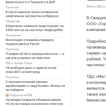
Васютинского и Торецкого в ДНР
Фото: 66.ru
Политика
В Сеуте оценили число оставшихся
нелегальных мигрантов из Марокко
В Свердл
Общество
ООО «Тор
В Британии изменили энергопроект на
компания
£430 млн из-за «могилы» эльфа Добби
Экономика
Финляндия отказалась передать
Подробнос
Украине ракеты Patriot
производс
Политика
сервис-це
11 мифов об ИИ в промышленности — и
как все устроено на практике
рублей. Т
РБК и Yandex Cloud
частично 
СК возбудил дело о теракте после
атаки ВСУ на Белгород
ТДЦ «Мег
Политика
контроли
С прокрастинацией меньше
зарабатывают и чаще болеют. Можно ли
являются 
ее победить
также юр
Подписка на РБК
бизнесом
На западе Словакии объявили режим
ЧС из-за пожара на военном полигоне