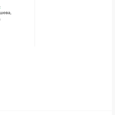
-
шева,
в