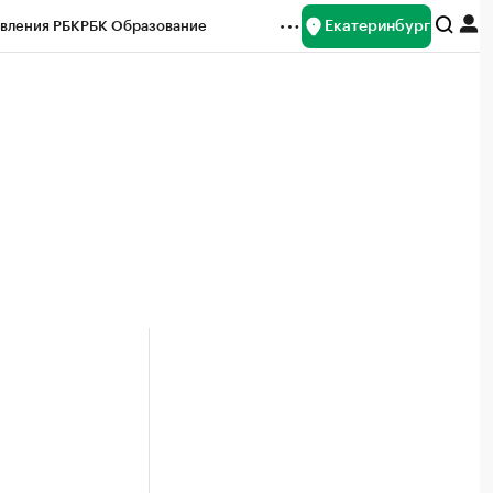
Екатеринбург
вления РБК
РБК Образование
редитные рейтинги
Франшизы
Газета
ок наличной валюты