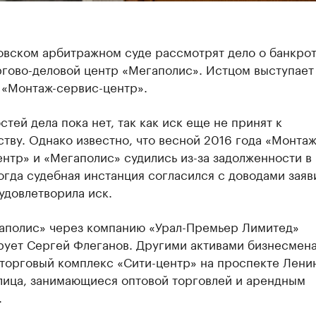
овском арбитражном суде рассмотрят дело о банкро
гово-деловой центр «Мегаполис». Истцом выступает
 «Монтаж-сервис-центр».
тей дела пока нет, так как иск еще не принят к
тву. Однако известно, что весной 2016 года «Монтаж
нтр» и «Мегаполис» судились из-за задолженности в
огда судебная инстанция согласился с доводами заяв
удовлетворила иск.
аполис» через компанию «Урал-Премьер Лимитед»
рует Сергей Флеганов. Другими активами бизнесмен
торговый комплекс «Сити-центр» на проспекте Ленин
лица, занимающиеся оптовой торговлей и арендным
.