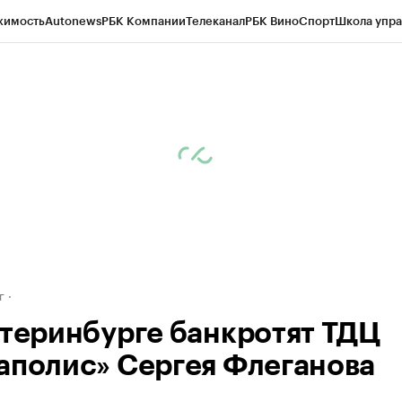
жимость
Autonews
РБК Компании
Телеканал
РБК Вино
Спорт
Школа упра
д
Стиль
Крипто
РБК Бизнес-среда
Дискуссионный клуб
Исследования
К
рагентов
Политика
Экономика
Бизнес
Технологии и медиа
Финансы
Рын
г
атеринбурге банкротят ТДЦ
аполис» Сергея Флеганова