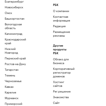
Екатеринбург
РБК
Новосибирск
О компании
Омск
Контактная
Башкортостан
информация
Вологодская
Редакция
область
Размещение
Калининград
рекламы
Краснодарский
край
Другие
Нижний
продукты
Новгород
РБК
Пермский край
Облако для
бизнеса
Ростов-на-Дону
Корпоративный
Татарстан
регистратор
Тюмень
доменов
Черноземье
Хостинг
сайтов
Кавказ
Рег.решения
Карелия
Знакомства
Мурманск
Сайт
Приморский